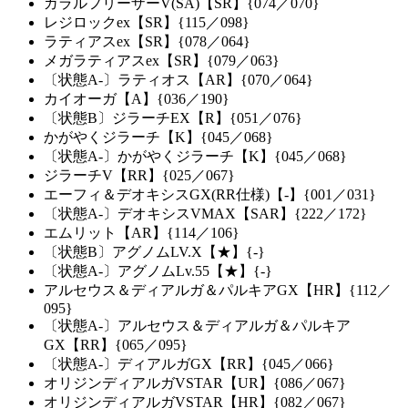
ガラルフリーザーV(SA)【SR】{074／070}
レジロックex【SR】{115／098}
ラティアスex【SR】{078／064}
メガラティアスex【SR】{079／063}
〔状態A-〕ラティオス【AR】{070／064}
カイオーガ【A】{036／190}
〔状態B〕ジラーチEX【R】{051／076}
かがやくジラーチ【K】{045／068}
〔状態A-〕かがやくジラーチ【K】{045／068}
ジラーチV【RR】{025／067}
エーフィ＆デオキシスGX(RR仕様)【-】{001／031}
〔状態A-〕デオキシスVMAX【SAR】{222／172}
エムリット【AR】{114／106}
〔状態B〕アグノムLV.X【★】{-}
〔状態A-〕アグノムLv.55【★】{-}
アルセウス＆ディアルガ＆パルキアGX【HR】{112／
095}
〔状態A-〕アルセウス＆ディアルガ＆パルキア
GX【RR】{065／095}
〔状態A-〕ディアルガGX【RR】{045／066}
オリジンディアルガVSTAR【UR】{086／067}
オリジンディアルガVSTAR【HR】{082／067}