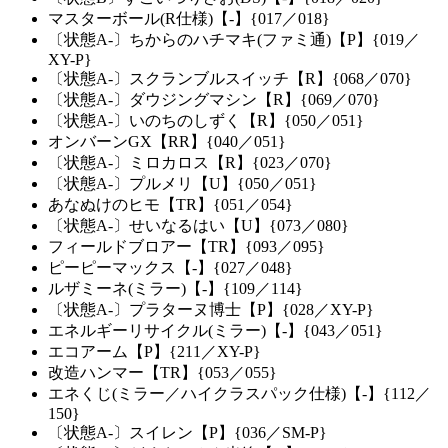
マスターボール(R仕様)【-】{017／018}
〔状態A-〕ちからのハチマキ(ファミ通)【P】{019／
XY-P}
〔状態A-〕スクランブルスイッチ【R】{068／070}
〔状態A-〕ダウジングマシン【R】{069／070}
〔状態A-〕いのちのしずく【R】{050／051}
オンバーンGX【RR】{040／051}
〔状態A-〕ミロカロス【R】{023／070}
〔状態A-〕プルメリ【U】{050／051}
あなぬけのヒモ【TR】{051／054}
〔状態A-〕せいなるはい【U】{073／080}
フィールドブロアー【TR】{093／095}
ピーピーマックス【-】{027／048}
ルザミーネ(ミラー)【-】{109／114}
〔状態A-〕プラターヌ博士【P】{028／XY-P}
エネルギーリサイクル(ミラー)【-】{043／051}
エコアーム【P】{211／XY-P}
改造ハンマー【TR】{053／055}
エネくじ(ミラー／ハイクラスパック仕様)【-】{112／
150}
〔状態A-〕スイレン【P】{036／SM-P}