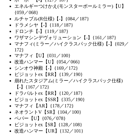
エネルギーつけかえ(モンスターボールミラー)【U】
{059／068}
ルチャブル(R仕様)【-】{084／187}
ドラメシヤ【-】{118／187}
ドロンチ【-】{119／187}
ワザマシンデヴォリューション【-】{161／187}
マナフィ(ミラー／ハイクラスパック仕様)【-】{029／
172}
マナフィ【U】{031／100}
改造ハンマー【U】{054／066}
シンオウ神殿【-】{169／172}
ピジョットex【RR】{139／190}
崩れたスタジアム(ミラー／ハイクラスパック仕様)
【-】{167／172}
ドラパルトex【RR】{120／187}
ピジョットex【SSR】{335／190}
マナフィ【AR】{178／172}
ネオラントV【SR】{104／100}
ペパー【U】{076／078}
ピジョットex【SR】{128／108}
改造ハンマー【UR】{132／101}