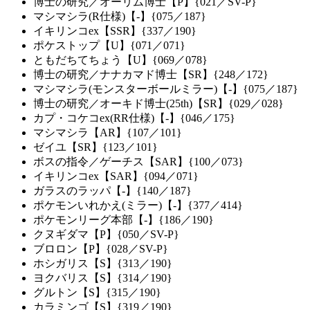
博士の研究／オーリム博士【P】{021／SV-P}
マシマシラ(R仕様)【-】{075／187}
イキリンコex【SSR】{337／190}
ポケストップ【U】{071／071}
ともだちてちょう【U】{069／078}
博士の研究／ナナカマド博士【SR】{248／172}
マシマシラ(モンスターボールミラー)【-】{075／187}
博士の研究／オーキド博士(25th)【SR】{029／028}
カプ・コケコex(RR仕様)【-】{046／175}
マシマシラ【AR】{107／101}
ゼイユ【SR】{123／101}
ボスの指令／ゲーチス【SAR】{100／073}
イキリンコex【SAR】{094／071}
ガラスのラッパ【-】{140／187}
ポケモンいれかえ(ミラー)【-】{377／414}
ポケモンリーグ本部【-】{186／190}
クヌギダマ【P】{050／SV-P}
ブロロン【P】{028／SV-P}
ホシガリス【S】{313／190}
ヨクバリス【S】{314／190}
グルトン【S】{315／190}
カラミンゴ【S】{319／190}