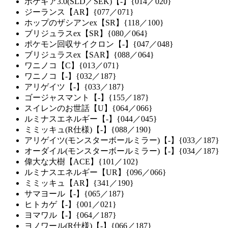
ポケギア3.0(SLD／SEK)【-】{014／020}
ジーランス【AR】{077／071}
ホップのザシアンex【SR】{118／100}
ブリジュラスex【SR】{080／064}
ポケモン回収サイクロン【-】{047／048}
ブリジュラスex【SAR】{088／064}
ワニノコ【C】{013／071}
ワニノコ【-】{032／187}
アリゲイツ【-】{033／187}
ゴージャスマント【-】{155／187}
スイレンのお世話【U】{064／066}
ルミナスエネルギー【-】{044／045}
ミミッキュ(R仕様)【-】{088／190}
アリゲイツ(モンスターボールミラー)【-】{033／187}
オーダイル(モンスターボールミラー)【-】{034／187}
偉大な大樹【ACE】{101／102}
ルミナスエネルギー【UR】{096／066}
ミミッキュ【AR】{341／190}
サマヨール【-】{065／187}
ヒトカゲ【-】{001／021}
ヨマワル【-】{064／187}
ヨノワール(R仕様)【-】{066／187}