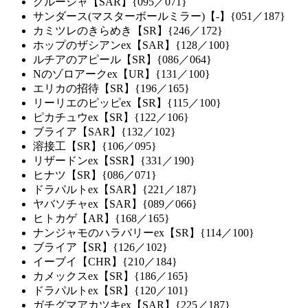
グルーシャ【SAR】{095／071}
サンダース(マスターボールミラー)【-】{051／187}
カミツレのきらめき【SR】{246／172}
ホップのザシアンex【SAR】{128／100}
ルチアのアピール【SR】{086／064}
Nのゾロアークex【UR】{131／100}
エリカの招待【SR】{196／165}
リーリエのピッピex【SR】{115／100}
ピカチュウex【SR】{122／106}
ブライア【SAR】{132／102}
溶接工【SR】{106／095}
リザードンex【SSR】{331／190}
ヒナツ【SR】{086／071}
ドラパルトex【SAR】{221／187}
ヤバソチャex【SAR】{089／066}
ヒトカゲ【AR】{168／165}
ナンジャモのハラバリーex【SR】{114／100}
ブライア【SR】{126／102}
イーブイ【CHR】{210／184}
カメックスex【SR】{186／165}
ドラパルトex【SR】{120／101}
ガチグマアカツキex【SAR】{225／187}