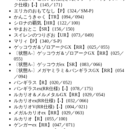
ク仕様)【-】{145／171}
エリカのおもてなし【P】{324／SM-P}
かんこうきゃく【TR】{094／094}
シロナの覇気【HR】{122／100}
やまおとこ【SR】{156／150}
スイレンのつりざお【UR】{073／049}
マリィ【P】{340／S-P}
ゲッコウガ＆ゾロアークGX【RR】{025／055}
〔状態A-〕ゲッコウガ＆ゾロアークGX【RR】{025／
055}
〔状態A-〕ゲッコウガex【SR】{083／066}
〔状態A-〕メガヤミラミ＆バンギラスGX【RR】{054
／094}
バンギラス【R】{020／052}
バンギラスex(RR仕様)【-】{078／175}
ルカリオ＆メルメタルGX【RR】{029／054}
ルカリオex(RR仕様)【-】{032／066}
ルカリオV(RR仕様)【-】{004／021}
メガルカリオex【RR】{029／063}
ルカリオ【R】{055／100}
ゲンガーex【RR】{047／071}