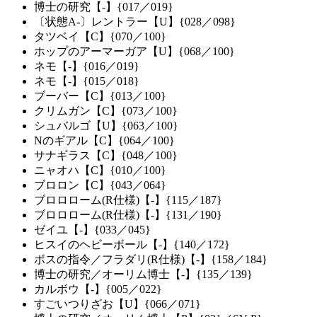
博士の研究【-】{017／019}
〔状態A-〕レントラー【U】{028／098}
タツベイ【C】{070／100}
ホップのアーマーガア【U】{068／100}
ネモ【-】{016／019}
ネモ【-】{015／018}
ブーバー【C】{013／100}
クリムガン【C】{073／100}
シュバルゴ【U】{063／100}
Nのギアル【C】{064／100}
サナギラス【C】{048／100}
ニャオハ【C】{010／100}
ブロロン【C】{043／064}
ブロロローム(R仕様)【-】{115／187}
ブロロローム(R仕様)【-】{131／190}
ゼイユ【-】{033／045}
ヒスイのヘビーボール【-】{140／172}
ボスの指令／フラダリ(R仕様)【-】{158／184}
博士の研究／オーリム博士【-】{135／139}
カルボウ【-】{005／022}
すごいつりざお【U】{066／071}