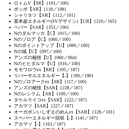
ロトムV【SR】{103／100}
ポッポ【AR】{118／108}
シャリタツ【AR】{112／101}
基本超エネルギー(SVデザイン)【UR】{210／165}
ペパー【SAR】{353／190}
Nのダルマッカ【C】{015／100}
Nのゾロア【C】{060／100}
Nのポイントアップ【U】{089／100}
Nの城【U】{097／100}
アンズの秘技【U】{060／064}
Nのヒヒダルマ【U】{016／100}
モモワロウex【RR】{105／187}
リバーサルエネルギー【-】{189／190}
Nのゾロアークex【SR】{117／100}
アンズの秘技【SAR】{228／187}
Nのレシラム【AR】{109／100}
タケルライコex【SAR】{222／187}
アカマツ【SAR】{227／187}
オーガポンいしずえのめんex【SAR】{128／101}
スーパーエネルギー回収【-】{141／187}
アカマツ【-】{163／187}