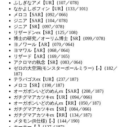
ふしぎなアメ【UR】{107／078}
なかよしポフィン【UR】{133／101}
メロコ【SAR】{092／066}
ジニア【SAR】{104／078}
ジニア【SR】{097／078}
リザードンex【SR】{125／108}
博士の研究／オーリム博士【SR】{099／078}
ヨノワール【AR】{070／064}
ヨマワル【AR】{068／064}
リザード【AR】{169／165}
アクロマの執念【SR】{083／064}
ゼロの大空洞(モンスターボールミラー)【-】{182／
187}
テラパゴスex【UR】{237／187}
メロコ【SR】{198／187}
オーガポンいどのめんex【SAR】{208／187}
ガチグマアカツキex【UR】{094／066}
オーガポンいどのめんex【RR】{050／187}
ガチグマアカツキex【SR】{084／066}
ガチグマアカツキex【RR】{134／187}
メタモン(R仕様)【-】{144／190}
ホーホー【-】{127／187}