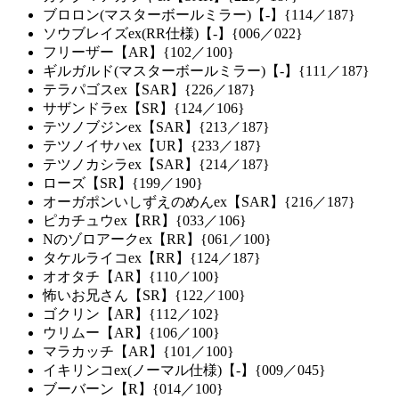
ブロロン(マスターボールミラー)【-】{114／187}
ソウブレイズex(RR仕様)【-】{006／022}
フリーザー【AR】{102／100}
ギルガルド(マスターボールミラー)【-】{111／187}
テラパゴスex【SAR】{226／187}
サザンドラex【SR】{124／106}
テツノブジンex【SAR】{213／187}
テツノイサハex【UR】{233／187}
テツノカシラex【SAR】{214／187}
ローズ【SR】{199／190}
オーガポンいしずえのめんex【SAR】{216／187}
ピカチュウex【RR】{033／106}
Nのゾロアークex【RR】{061／100}
タケルライコex【RR】{124／187}
オオタチ【AR】{110／100}
怖いお兄さん【SR】{122／100}
ゴクリン【AR】{112／102}
ウリムー【AR】{106／100}
マラカッチ【AR】{101／100}
イキリンコex(ノーマル仕様)【-】{009／045}
ブーバーン【R】{014／100}