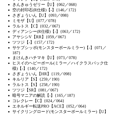
きんきゅうゼリー【U】{062／068}
空の封印石(R仕様)【-】{146／172}
さぎょういん【U】{093／098}
ミモザ【U】{077／078}
ラルトス【C】{032／067}
ディアンシー(R仕様)【-】{063／172}
アヤシシV【RR】{059／067}
ツツジ【-】{157／172}
サケブシッポ(モンスターボールミラー)【-】{071／
187}
まけんきハチマキ【U】{073／078}
ヒスイのヘビーボール(ミラー／ハイクラスパック仕
様)【-】{140／172}
さぎょういん【HR】{119／098}
キルリア【S】{259／190}
ラルトス【S】{258／190}
ツツジ【SR】{081／067}
暗号マニアの解読【-】{165／187}
コレクレー【C】{024／064}
エネルギー転送PRO【ACE】{052／064}
サイクリングロード(モンスターボールミラー)【U】