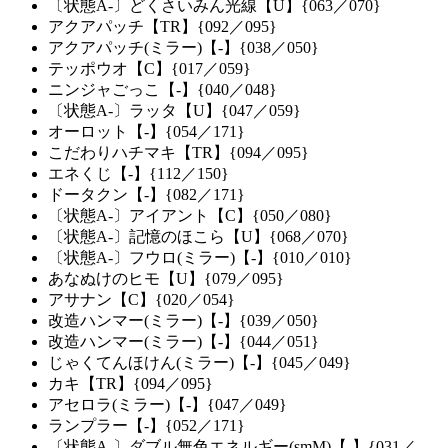
〔状態A-〕どくさいみん光線【U】{063／070}
アクアパッチ【TR】{092／095}
アクアパッチ(ミラー)【-】{038／050}
テッポウオ【C】{017／059}
ニンジャごっこ【-】{040／048}
〔状態A-〕ラッタ【U】{047／059}
オーロット【-】{054／171}
こだわりハチマキ【TR】{094／095}
エネくじ【-】{112／150}
ドータクン【-】{082／171}
〔状態A-〕アイアント【C】{050／080}
〔状態A-〕記憶のほこら【U】{068／070}
〔状態A-〕フウロ(ミラー)【-】{010／010}
あなぬけのヒモ【U】{079／095}
アサナン【C】{020／054}
改造ハンマー(ミラー)【-】{039／050}
改造ハンマー(ミラー)【-】{044／051}
じゃくてんほけん(ミラー)【-】{045／049}
カキ【TR】{094／095}
アセロラ(ミラー)【-】{047／049}
ランプラー【-】{052／171}
〔状態A-〕ダブル無色エネルギー(smM)【-】{031／