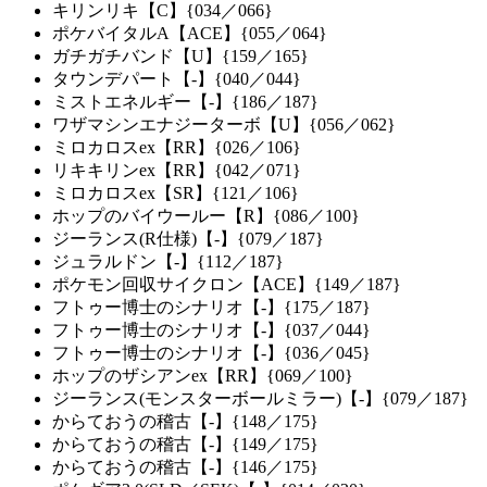
キリンリキ【C】{034／066}
ポケバイタルA【ACE】{055／064}
ガチガチバンド【U】{159／165}
タウンデパート【-】{040／044}
ミストエネルギー【-】{186／187}
ワザマシンエナジーターボ【U】{056／062}
ミロカロスex【RR】{026／106}
リキキリンex【RR】{042／071}
ミロカロスex【SR】{121／106}
ホップのバイウールー【R】{086／100}
ジーランス(R仕様)【-】{079／187}
ジュラルドン【-】{112／187}
ポケモン回収サイクロン【ACE】{149／187}
フトゥー博士のシナリオ【-】{175／187}
フトゥー博士のシナリオ【-】{037／044}
フトゥー博士のシナリオ【-】{036／045}
ホップのザシアンex【RR】{069／100}
ジーランス(モンスターボールミラー)【-】{079／187}
からておうの稽古【-】{148／175}
からておうの稽古【-】{149／175}
からておうの稽古【-】{146／175}