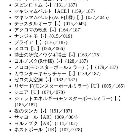
スピンロトム【-】{131／187}
マキシマムベルト【ACE】{159／187}
マキシマムベルト(ACE仕様)【-】{027／045}
テラスタルオーブ【-】{015／045}
アクロマの執念【-】{164／187}
ナンジャモ【-】{015／019}
ブライア【-】{176／187}
メロコ【U】{066／066}
博士の研究／ウツギ博士【-】{163／175}
ヨルノズク(R仕様)【-】{128／187}
メロコ(モンスターボールミラー)【-】{179／187}
カウンターキャッチャー【-】{139／187}
ゼロの大空洞【-】{182／187}
リザード(モンスターボールミラー)【U】{005／165}
ジニア【U】{074／078}
ジェットエネルギー(モンスターボールミラー)【-】
{185／187}
夜のタンカ【-】{151／187}
サマヨール【AR】{069／064}
ヨルノズク【AR】{114／102}
ネストボール【UR】{107／078}