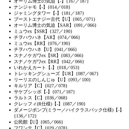
オーリム博士の気迫【-】{167／187}
ナンジャモ【-】{014／018}
ジャミングタワー【-】{181／187}
ブーストエナジー古代【U】{065／071}
オーリム博士の気迫【SAR】{091／066}
ミュウex【SSR】{327／190}
チヲハウハネ【AR】{074／066}
ミュウex【RR】{076／190}
チヲハウハネ【U】{041／066}
スナノケガワex【SR】{083／066}
スナノケガワex【RR】{042／066}
いれかえカート【-】{018／053}
トレッキングシューズ【UR】{087／067}
リーリエのしんじゅ【U】{093／100}
キルリア【C】{027／078}
サケブシッポ【-】{071／187}
ラルトス【C】{036／068}
クレッフィ(R仕様)【-】{087／190}
ダメージポンプ(ミラー／ハイクラスパック仕様)【-】
{136／172}
公民館【U】{065／066}
フワンテ【C】{029／078}