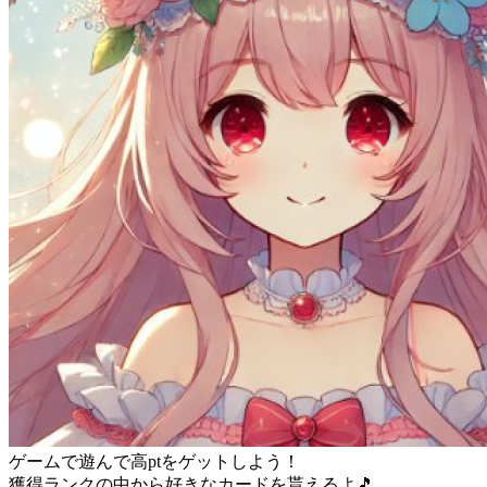
ゲームで遊んで高ptをゲットしよう！
獲得ランクの中から好きなカードを貰えるよ🎵