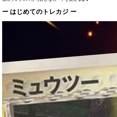
ー はじめてのトレカジ ー