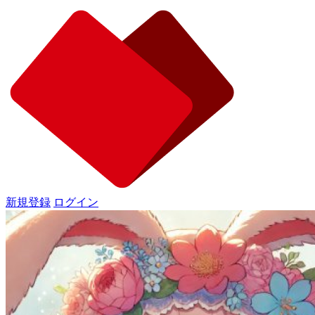
新規登録
ログイン