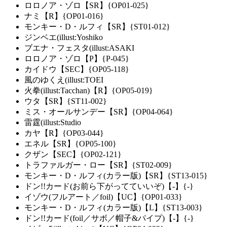
ロロノア・ゾロ【SR】{OP01-025}
ナミ【R】{OP01-016}
モンキー・D・ルフィ【SR】{ST01-012}
ジンベエ(illust:Yoshiko
ブエナ・フェスタ(illust:ASAKI
ロロノア・ゾロ【P】{P-045}
カイドウ【SEC】{OP05-118}
風のゆくえ(illust:TOEI
火拳(illust:Tacchan)【R】{OP05-019}
ウタ【SR】{ST11-002}
ミス・オールサンデー【SR】{OP04-064}
雷霆(illust:Studio
カヤ【R】{OP03-044}
エネル【SR】{OP05-100}
クザン【SEC】{OP02-121}
トラファルガー・ロー【SR】{ST02-009}
モンキー・D・ルフィ(カラー版)【SR】{ST13-015}
ドン!!カード(お前ら下がってていいぞ)【-】{-}
イゾウ(フルアート／foil)【UC】{OP01-033}
モンキー・D・ルフィ(カラー版)【L】{ST13-003}
ドン!!カード(foil／サボ／帽子&パイプ)【-】{-}