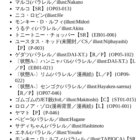
マルコ(パラレル／illust:Nakano
マルコ【SR】{OP03-013}
ニコ・ロビン(illust:He
モンキー・D・ルフィ(illust:Midori
うるティ(パラレル／illust:Akira
トニートニー・チョッパー【SR】{EB01-006}
ユースタス・キッド(未開封／CS／illust:Nijihayashi)
【P】{P-003}
ゲダツ(パラレル／illust:DAI-XT.)【R／P】{OP05-102}
〔状態A-〕ハンニャバル(パラレル／illust:DAI-XT.)【L
／P】{EB01-021}
〔状態A-〕リム(パラレル／漫画絵)【L／P】{OP09-
022}
〔状態A-〕センゴク(パラレル／illust:Hayaken-sarena)
【R／P】{OP07-046}
ゴムゴムのJET銃(foil／illust:Makitoshi)【C】{ST01-015}
ロロノア・ゾロ(漫画背景／漫画絵)【L】{OP01-001}
ヤマト【P】{P-046}
ベビー5(パラレル／illust:Hagane
サディちゃん(パラレル／illust:Hashimoto
エネル(パラレル／illust:Yosuke
モンキー・D・ルフィ(パラレル／illust:TAPIOCA)【SR