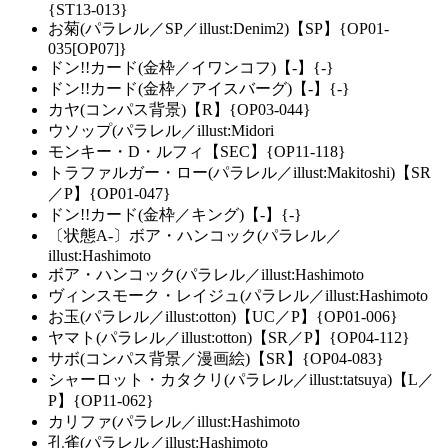
{ST13-013}
お菊(パラレル／SP／illust:Denim2)【SP】{OP01-
035[OP07]}
ドン!!カード(金枠／イワンコフ)【-】{-}
ドン!!カード(金枠／アイスバーグ)【-】{-}
カヤ(コンパス背景)【R】{OP03-044}
ウソップ(パラレル／illust:Midori
モンキー・D・ルフィ【SEC】{OP11-118}
トラファルガー・ロー(パラレル／illust:Makitoshi)【SR
／P】{OP01-047}
ドン!!カード(金枠／キング)【-】{-}
〔状態A-〕ボア・ハンコック(パラレル／
illust:Hashimoto
ボア・ハンコック(パラレル／illust:Hashimoto
ヴィンスモーク・レイジュ(パラレル／illust:Hashimoto
お玉(パラレル／illust:otton)【UC／P】{OP01-006}
ヤマト(パラレル／illust:otton)【SR／P】{OP04-112}
サボ(コンパス背景／漫画絵)【SR】{OP04-083}
シャーロット・カタクリ(パラレル／illust:tatsuya)【L／
P】{OP11-062}
カリファ(パラレル／illust:Hashimoto
孔雀(パラレル／illust:Hashimoto