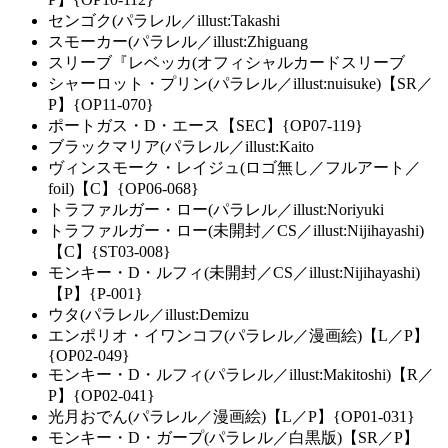
センゴク(パラレル／illust:Takashi
スモーカー(パラレル／illust:Zhiguang
スリーブ『レベッカ(オフィシャルカードスリーブ
シャーロット・プリン(パラレル／illust:nuisuke)【SR／
P】{OP11-070}
ポートガス・D・エース【SEC】{OP07-119}
ブラックマリア(パラレル／illust:Kaito
ヴィンスモーク・レイジュ(ロゴ無し／フルアート／
foil)【C】{OP06-068}
トラファルガー・ロー(パラレル／illust:Noriyuki
トラファルガー・ロー(未開封／CS／illust:Nijihayashi)
【C】{ST03-008}
モンキー・D・ルフィ(未開封／CS／illust:Nijihayashi)
【P】{P-001}
ウタ(パラレル／illust:Demizu
エンポリオ・イワンコフ(パラレル／漫画絵)【L／P】
{OP02-049}
モンキー・D・ルフィ(パラレル／illust:Makitoshi)【R／
P】{OP02-041}
光月おでん(パラレル／漫画絵)【L／P】{OP01-031}
モンキー・D・ガープ(パラレル／白黒版)【SR／P】