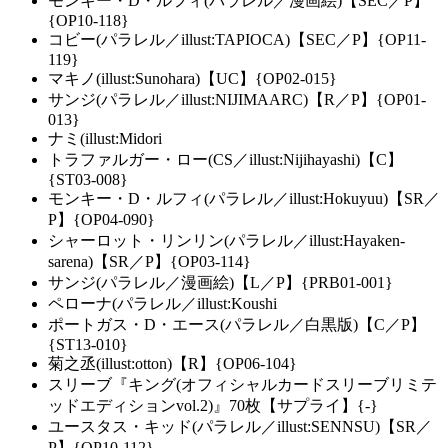
モンキー・D・ルフィ(パラレル／漫画絵)【SEC／P】
{OP10-118}
コビー(パラレル／illust:TAPIOCA)【SEC／P】{OP11-
119}
マキノ(illust:Sunohara)【UC】{OP02-015}
サンジ(パラレル／illust:NIJIMAARC)【R／P】{OP01-
013}
ナミ(illust:Midori
トラファルガー・ロー(CS／illust:Nijihayashi)【C】
{ST03-008}
モンキー・D・ルフィ(パラレル／illust:Hokuyuu)【SR／
P】{OP04-090}
シャーロット・リンリン(パラレル／illust:Hayaken-
sarena)【SR／P】{OP03-114}
サンジ(パラレル／漫画絵)【L／P】{PRB01-001}
ペローナ(パラレル／illust:Koushi
ポートガス・D・エース(パラレル／白黒版)【C／P】
{ST13-010}
菊之丞(illust:otton)【R】{OP06-104}
スリーブ『キング(オフィシャルカードスリーブリミテ
ッドエディションvol.2)』70枚【サプライ】{-}
ユースタス・キッド(パラレル／illust:SENNSU)【SR／
P】{OP10-112}