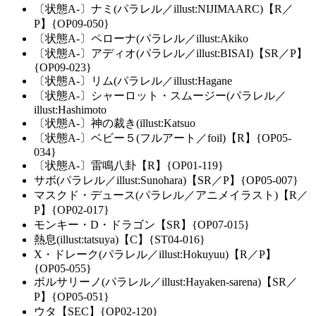
〔状態A-〕ナミ(パラレル／illust:NIJIMAARC)【R／
P】{OP09-050}
〔状態A-〕ペローナ(パラレル／illust:Akiko
〔状態A-〕アディオ(パラレル／illust:BISAI)【SR／P】
{OP09-023}
〔状態A-〕リム(パラレル／illust:Hagane
〔状態A-〕シャーロット・スムージー(パラレル／
illust:Hashimoto
〔状態A-〕神の裁き(illust:Katsuo
〔状態A-〕ベビー５(フルアート／foil)【R】{OP05-
034}
〔状態A-〕雷鳴八卦【R】{OP01-119}
サボ(パラレル／illust:Sunohara)【SR／P】{OP05-007}
マスクド・デュース(パラレル／アニメイラスト)【R／
P】{OP02-017}
モンキー・D・ドラゴン【SR】{OP07-015}
熱息(illust:tatsuya)【C】{ST04-016}
X・ドレーク(パラレル／illust:Hokuyuu)【R／P】
{OP05-055}
ボルサリーノ(パラレル／illust:Hayaken-sarena)【SR／
P】{OP05-051}
ウタ【SEC】{OP02-120}