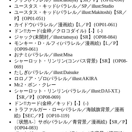
ユースタス・キッド(パラレル／SP／illust:Studio
ユースタス・キッド(パラレル／illust:Makitoshi)【SR／
P】{OP01-051}
カイドウ(パラレル／漫画絵)【L／P】{OP01-061}
ドン!!カード(金枠／クロコダイル)【-】{-}
ジャック(未開封／illust:tatsuya)【SR】{OP08-084}
モンキー・D・ルフィ(パラレル／漫画絵)【L／P】
{OP09-061}
おナミ(パラレル／illust:Misa
シャーロット・リンリン(コンパス背景)【SR】{OP08-
069}
たしぎ(パラレル／illust:Daisuke
ロロノア・ゾロ(パラレル／illust:AKIRA
Mr.2・ボン・クレー
シャーロット・リンリン(パラレル／illust:DAI-XT.)
【SR／P】{OP08-069}
ドン!!カード(金枠／キッド)【-】{-}
トラファルガー・ロー(パラレル／海賊旗背景／漫画
絵)【SEC／P】{OP10-119}
〔状態A-〕サボ(パラレル／青背景／漫画絵)【SR／P】
{OP04-083}