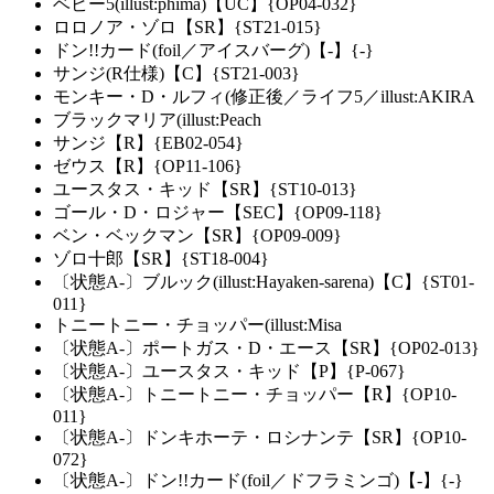
ベビー5(illust:phima)【UC】{OP04-032}
ロロノア・ゾロ【SR】{ST21-015}
ドン!!カード(foil／アイスバーグ)【-】{-}
サンジ(R仕様)【C】{ST21-003}
モンキー・D・ルフィ(修正後／ライフ5／illust:AKIRA
ブラックマリア(illust:Peach
サンジ【R】{EB02-054}
ゼウス【R】{OP11-106}
ユースタス・キッド【SR】{ST10-013}
ゴール・D・ロジャー【SEC】{OP09-118}
ベン・ベックマン【SR】{OP09-009}
ゾロ十郎【SR】{ST18-004}
〔状態A-〕ブルック(illust:Hayaken-sarena)【C】{ST01-
011}
トニートニー・チョッパー(illust:Misa
〔状態A-〕ポートガス・D・エース【SR】{OP02-013}
〔状態A-〕ユースタス・キッド【P】{P-067}
〔状態A-〕トニートニー・チョッパー【R】{OP10-
011}
〔状態A-〕ドンキホーテ・ロシナンテ【SR】{OP10-
072}
〔状態A-〕ドン!!カード(foil／ドフラミンゴ)【-】{-}