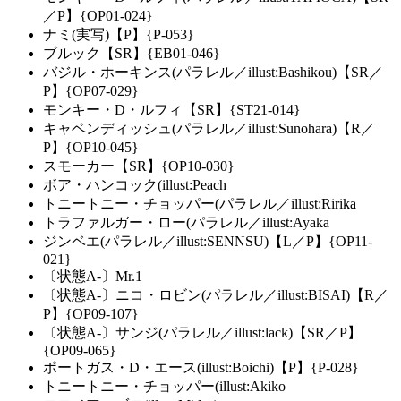
／P】{OP01-024}
ナミ(実写)【P】{P-053}
ブルック【SR】{EB01-046}
バジル・ホーキンス(パラレル／illust:Bashikou)【SR／
P】{OP07-029}
モンキー・D・ルフィ【SR】{ST21-014}
キャベンディッシュ(パラレル／illust:Sunohara)【R／
P】{OP10-045}
スモーカー【SR】{OP10-030}
ボア・ハンコック(illust:Peach
トニートニー・チョッパー(パラレル／illust:Ririka
トラファルガー・ロー(パラレル／illust:Ayaka
ジンベエ(パラレル／illust:SENNSU)【L／P】{OP11-
021}
〔状態A-〕Mr.1
〔状態A-〕ニコ・ロビン(パラレル／illust:BISAI)【R／
P】{OP09-107}
〔状態A-〕サンジ(パラレル／illust:lack)【SR／P】
{OP09-065}
ポートガス・D・エース(illust:Boichi)【P】{P-028}
トニートニー・チョッパー(illust:Akiko