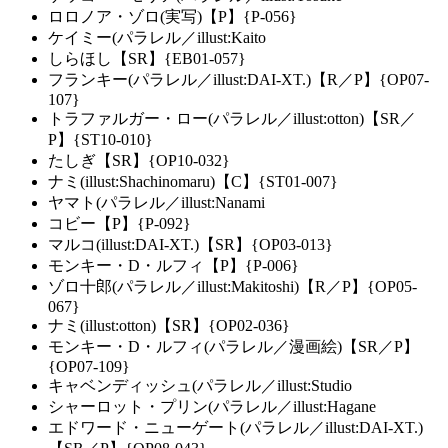
ロロノア・ゾロ(実写)【P】{P-056}
ケイミー(パラレル／illust:Kaito
しらほし【SR】{EB01-057}
フランキー(パラレル／illust:DAI-XT.)【R／P】{OP07-
107}
トラファルガー・ロー(パラレル／illust:otton)【SR／
P】{ST10-010}
たしぎ【SR】{OP10-032}
ナミ(illust:Shachinomaru)【C】{ST01-007}
ヤマト(パラレル／illust:Nanami
コビー【P】{P-092}
マルコ(illust:DAI-XT.)【SR】{OP03-013}
モンキー・D・ルフィ【P】{P-006}
ゾロ十郎(パラレル／illust:Makitoshi)【R／P】{OP05-
067}
ナミ(illust:otton)【SR】{OP02-036}
モンキー・D・ルフィ(パラレル／漫画絵)【SR／P】
{OP07-109}
キャベンディッシュ(パラレル／illust:Studio
シャーロット・プリン(パラレル／illust:Hagane
エドワード・ニューゲート(パラレル／illust:DAI-XT.)