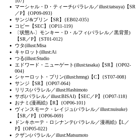
107}
マーシャル・D・ティーチ(パラレル／illust:tatsuya)【SR
／P】{OP09-093}
サンジ&プリン【SR】{EB02-035}
コビー【SEC】{OP11-119}
〔状態A-〕モンキー・D・ルフィ(パラレル／黒背景)
【SR／P】{ST01-012}
ウタ(illust:Misa
キャロット(illust:Ai
つる(illust:Studio
エドワード・ニューゲート(illust:tasaka)【SR】{OP02-
004}
シャーロット・プリン(illust:hmng)【C】{ST07-008}
サンジ【SR】{OP07-064}
リリス(パラレル／illust:Hashimoto
サボ(パラレル／illust:BISAI)【SEC／P】{OP07-118}
おナミ(漫画絵)【R】{OP06-101}
ヴィンスモーク・レイジュ(パラレル／illust:nuisuke)
【SR／P】{OP06-069}
ドンキホーテ・ロシナンテ(パラレル／漫画絵)【L／
P】{OP05-022}
クザン(パラレル／illust:Matsumoto