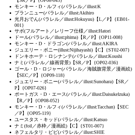
【SR／P】{OP08-043}
モンキー・D・ルフィ(パラレル／illust:K
ブランニュー(パラレル／illust:Akihiro
光月おでん(パラレル／illust:Hokuyuu)【L／P】{EB01-
001}
サボ(フルアート／レリーフ仕様／illust:Hatori
ドール(パラレル／illust:phima)【R／P】{OP11-008}
モンキー・D・ドラゴン(パラレル／illust:AKIRA
ジュエリー・ボニー(illust:Nijihayashi)【C】{ST02-007}
ドンキホーテ・ロシナンテ(パラレル／illust:Koushi
ナミ(パラレル／線画背景)【SR／P】{OP02-036}
ゴール・D・ロジャー(パラレル／海賊旗背景／漫画絵)
【SEC／P】{OP09-118}
ジュエリー・ボニー(パラレル／illust:Sunohara)【SR／
P】{OP07-026}
ポートガス・D・エース(パラレル／illust:Daisukelzuka)
【R／P】{OP08-052}
モンキー・D・ルフィ(パラレル／illust:Tacchan)【SEC
／P】{OP05-119}
ユースタス・キッド(パラレル／illust:Katsuo
ナミ(foil／赤枠／漫画絵)【C】{ST01-007}
ネフェルタリ・ビビ(パラレル／illust:SHIE