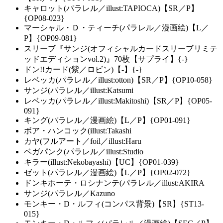
キャロット(パラレル／illust:TAPIOCA)【SR／P】
{OP08-023}
マーシャル・Ｄ・ティーチ(パラレル／漫画絵)【L／
P】{OP09-081}
スリーブ『サンジ(オフィシャルカードスリーブリミテ
ッドエディションvol.2)』70枚【サプライ】{-}
ドン!!カード(紫／ロビン)【-】{-}
レベッカ(パラレル／illust:otton)【SR／P】{OP10-058}
サンジ(パラレル／illust:Katsumi
レベッカ(パラレル／illust:Makitoshi)【SR／P】{OP05-
091}
キング(パラレル／漫画絵)【L／P】{OP01-091}
ボア・ハンコック(illust:Takashi
カヤ(フルアート／foil／illust:Haru
ベガパンク(パラレル／illust:Studio
キラー(illust:Nekobayashi)【UC】{OP01-039}
ゼット(パラレル／漫画絵)【L／P】{OP02-072}
ドンキホーテ・ロシナンテ(パラレル／illust:AKIRA
サンジ(パラレル／Kazuno
モンキー・D・ルフィ(コンパス背景)【SR】{ST13-
015}