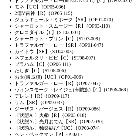
トラファルガー・ロー(illust:DAI-XT.)【C】{OP02-035}
モネ【UC】{OP05-036}
2億V雷神【R】{OP05-115}
ジュラキュール・ミホーク【SR】{OP01-070}
シャーロット・スムージー【R】{OP03-110}
クロコダイル【L】{ST03-001}
シャーロット・プリン【C】{ST07-008}
トラファルガー・ロー【SR】{OP01-047}
カイドウ【SR】{ST04-003}
ネフェルタリ・ビビ【C】{ST08-007}
ブラハム【C】{OP06-111}
たしぎ【C】{ST06-006}
お玉(海賊旗)【UC】{OP01-006}
トラファルガー・ロー【R】{OP07-047}
ヴィンスモーク・レイジュ(海賊旗)【C】{OP06-068}
デレシ!!【R】{OP09-117}
リム【SR】{OP09-037}
ジーザス・バージェス【R】{OP09-086}
〔状態A-〕火拳【R】{OP03-018}
〔状態A-〕光月おでん【SR】{OP02-030}
〔状態A-〕独楽結び【UC】{OP03-074}
ベン・ベックマン【P】{P-021}