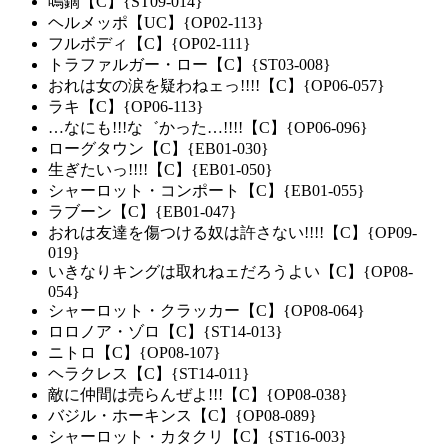
鳴鏑【C】{ST09-014}
ヘルメッポ【UC】{OP02-113}
フルボディ【C】{OP02-111}
トラファルガー・ロー【C】{ST03-008}
おれは女の涙を疑わねェっ!!!!【C】{OP06-057}
ラキ【C】{OP06-113}
…なにも!!!な゛かった…!!!!【C】{OP06-096}
ローグタウン【C】{EB01-030}
生ぎたいっ!!!!【C】{EB01-050}
シャーロット・コンポート【C】{EB01-055}
ラブーン【C】{EB01-047}
おれは友達を傷つける奴は許さない!!!!【C】{OP09-
019}
いきなりキングは取れねェだろうよい【C】{OP08-
054}
シャーロット・クラッカー【C】{OP08-064}
ロロノア・ゾロ【C】{ST14-013}
ニトロ【C】{OP08-107}
ヘラクレス【C】{ST14-011}
敵に仲間は売らんぜよ!!!【C】{OP08-038}
バジル・ホーキンス【C】{OP08-089}
シャーロット・カタクリ【C】{ST16-003}