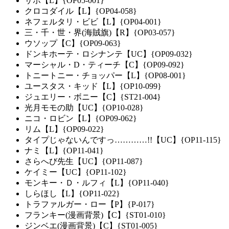
サボ【L】{OP05-001}
クロコダイル【L】{OP04-058}
ネフェルタリ・ビビ【L】{OP04-001}
三・千・世・界(海賊旗)【R】{OP03-057}
ウソップ【C】{OP09-063}
ドンキホーテ・ロシナンテ【UC】{OP09-032}
マーシャル・D・ティーチ【C】{OP09-092}
トニートニー・チョッパー【L】{OP08-001}
ユースタス・キッド【L】{OP10-099}
ジュエリー・ボニー【C】{ST21-004}
光月モモの助【UC】{OP10-028}
ニコ・ロビン【L】{OP09-062}
リム【L】{OP09-022}
タイプじゃないんですっ…………!!【UC】{OP11-115}
ナミ【L】{OP11-041}
さらへび先生【UC】{OP11-087}
ケイミー【UC】{OP11-102}
モンキー・Ｄ・ルフィ【L】{OP11-040}
しらほし【L】{OP11-022}
トラファルガー・ロー【P】{P-017}
フランキー(漫画背景)【C】{ST01-010}
ジンベエ(漫画背景)【C】{ST01-005}