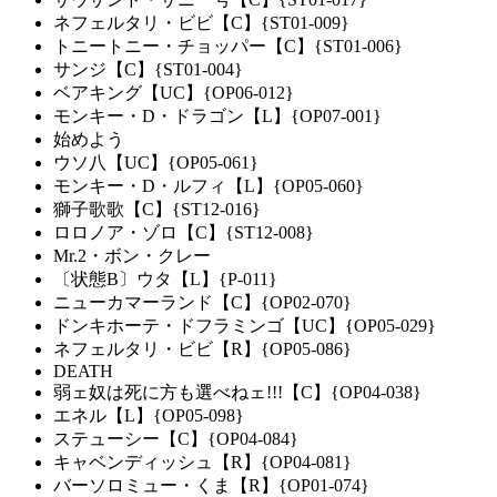
ネフェルタリ・ビビ【C】{ST01-009}
トニートニー・チョッパー【C】{ST01-006}
サンジ【C】{ST01-004}
ベアキング【UC】{OP06-012}
モンキー・D・ドラゴン【L】{OP07-001}
始めよう
ウソ八【UC】{OP05-061}
モンキー・D・ルフィ【L】{OP05-060}
獅子歌歌【C】{ST12-016}
ロロノア・ゾロ【C】{ST12-008}
Mr.2・ボン・クレー
〔状態B〕ウタ【L】{P-011}
ニューカマーランド【C】{OP02-070}
ドンキホーテ・ドフラミンゴ【UC】{OP05-029}
ネフェルタリ・ビビ【R】{OP05-086}
DEATH
弱ェ奴は死に方も選べねェ!!!【C】{OP04-038}
エネル【L】{OP05-098}
ステューシー【C】{OP04-084}
キャベンディッシュ【R】{OP04-081}
バーソロミュー・くま【R】{OP01-074}