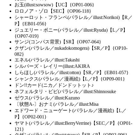
お玉(illust:sowsow)【UC】{OP01-006}
ロロノア・ゾロ【SEC】{OP06-118}
シャーロット・フランペ(パラレル／illust:Norikoi)【R／
P】{EB01-056}
ジュエリー・ボニー(パラレル／illust:Ryuda)【L／P】
{OP07-019}
サンジ(コンパス背景)【SR】{OP07-064}
クザン(パラレル／nukadokomogera)【SR／P】{OP10-
082}
エネル(パラレル／illust:Takashi
シルバーズ・レイリー(illust:AKIRA
しらほし(パラレル／illust:otton)【SR／P】{EB01-057}
シャンクス(パラレル／漫画絵)【L／P】{OP09-001}
ドン!!カード(ニカ／ドンドットット♪
ネフェルタリ・ビビ(パラレル／illust:Shinnosuke
ゼウス(パラレル／illust:Kazuno
〔状態A-〕おナミ(パラレル／illust:Misa
エドワード・ニューゲート(パラレル／漫画絵)【L／
P】{OP02-001}
ヤマト(パラレル／illust:BerryVerrine)【SEC／P】{OP01-
121}
クザン(パラレル／illust:tatsuya)【SR／P】{OP02-096}