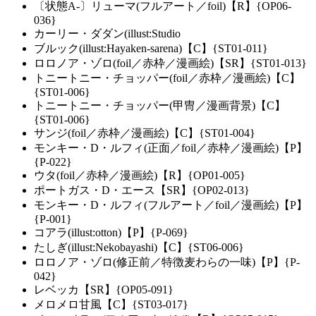
〔状態A-〕リューマ(フルアート／foil)【R】{OP06-
036}
カーリー・ダダン(illust:Studio
ブルック(illust:Hayaken-sarena)【C】{ST01-011}
ロロノア・ゾロ(foil／赤枠／漫画絵)【SR】{ST01-013}
トニートニー・チョッパー(foil／赤枠／漫画絵)【C】
{ST01-006}
トニートニー・チョッパー(甲冑／漫画背景)【C】
{ST01-006}
サンジ(foil／赤枠／漫画絵)【C】{ST01-004}
モンキー・D・ルフィ(正面／foil／赤枠／漫画絵)【P】
{P-022}
ウタ(foil／赤枠／漫画絵)【R】{OP01-005}
ポートガス・D・エース【SR】{OP02-013}
モンキー・D・ルフィ(フルアート／foil／漫画絵)【P】
{P-001}
コアラ(illust:otton)【P】{P-069}
たしぎ(illust:Nekobayashi)【C】{ST06-006}
ロロノア・ゾロ(修正前／特徴麦わらの一味)【P】{P-
042}
レベッカ【SR】{OP05-091}
メロメロ甘風【C】{ST03-017}