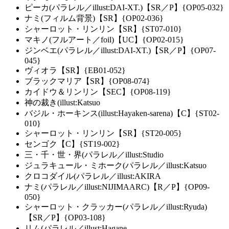
ピーカ(パラレル／illust:DAI-XT.)【SR／P】{OP05-032}
ナミ(フィルム背景)【SR】{OP02-036}
シャーロット・リンリン【SR】{ST07-010}
マキノ(フルアート／foil)【UC】{OP02-015}
ジンベエ(パラレル／illust:DAI-XT.)【SR／P】{OP07-
045}
ヴィオラ【SR】{EB01-052}
ブラックマリア【SR】{OP08-074}
カイドウ＆リンリン【SEC】{OP08-119}
神の裁き(illust:Katsuo
バジル・ホーキンス(illust:Hayaken-sarena)【C】{ST02-
010}
シャーロット・リンリン【SR】{ST20-005}
センゴク【C】{ST19-002}
三・千・世・界(パラレル／illust:Studio
ジュラキュール・ミホーク(パラレル／illust:Katsuo
クロコダイル(パラレル／illust:AKIRA
ナミ(パラレル／illust:NIJIMAARC)【R／P】{OP09-
050}
シャーロット・クラッカー(パラレル／illust:Ryuda)
【SR／P】{OP03-108}
リム(パラレル／illust:Hagane