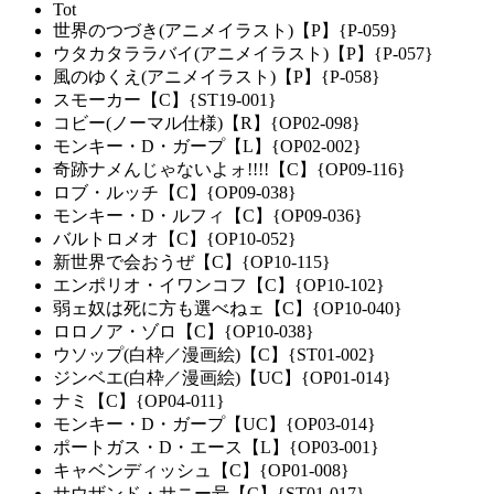
Tot
世界のつづき(アニメイラスト)【P】{P-059}
ウタカタララバイ(アニメイラスト)【P】{P-057}
風のゆくえ(アニメイラスト)【P】{P-058}
スモーカー【C】{ST19-001}
コビー(ノーマル仕様)【R】{OP02-098}
モンキー・D・ガープ【L】{OP02-002}
奇跡ナメんじゃないよォ!!!!【C】{OP09-116}
ロブ・ルッチ【C】{OP09-038}
モンキー・D・ルフィ【C】{OP09-036}
バルトロメオ【C】{OP10-052}
新世界で会おうぜ【C】{OP10-115}
エンポリオ・イワンコフ【C】{OP10-102}
弱ェ奴は死に方も選べねェ【C】{OP10-040}
ロロノア・ゾロ【C】{OP10-038}
ウソップ(白枠／漫画絵)【C】{ST01-002}
ジンベエ(白枠／漫画絵)【UC】{OP01-014}
ナミ【C】{OP04-011}
モンキー・D・ガープ【UC】{OP03-014}
ポートガス・D・エース【L】{OP03-001}
キャベンディッシュ【C】{OP01-008}
サウザンド・サニー号【C】{ST01-017}