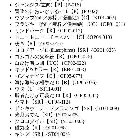
シャンクス(左向)【P】{P-016}
冒険のにおいがするっ!!!【P】{P-002}
ウソップ(foil／赤枠／漫画絵)【C】{ST01-002}
フランキー(foil／赤枠／漫画絵)【UC】{OP01-021}
リンドバーグ【R】{OP05-017}
トニートニー・チョッパー【C】{OP04-010}
炎帝【R】{OP03-016}
ロロノア・ゾロ(illust:phima)【SR】{OP01-025}
ゴムゴムの火拳銃【R】{OP01-026}
白ひげ海賊団【UC】{OP02-022}
キッド&キラー【R】{EB01-003}
ガンマナイフ【C】{OP05-077}
海は海賊が相手だ!!!【R】{OP05-076}
ウタ【L】{ST11-001}
勝者だけが正義だ!!!!【R】{OP05-037}
ヤマト【SR】{OP04-112}
ドンキホーテ・ドフラミンゴ【SR】{ST03-009}
光月おでん【SR】{ST09-005}
クロコダイル【SR】{ST03-003}
磁気弦【R】{OP01-058}
キング【SR】{ST04-004}