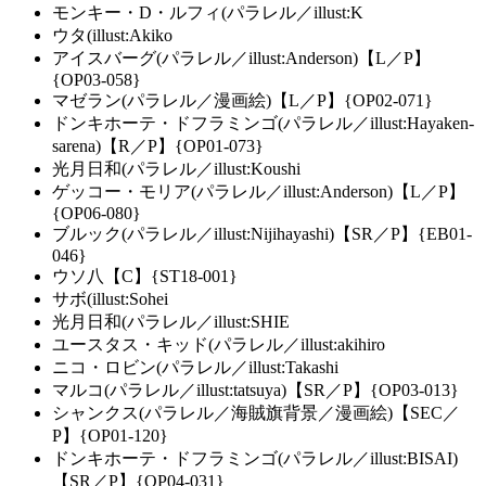
モンキー・D・ルフィ(パラレル／illust:K
ウタ(illust:Akiko
アイスバーグ(パラレル／illust:Anderson)【L／P】
{OP03-058}
マゼラン(パラレル／漫画絵)【L／P】{OP02-071}
ドンキホーテ・ドフラミンゴ(パラレル／illust:Hayaken-
sarena)【R／P】{OP01-073}
光月日和(パラレル／illust:Koushi
ゲッコー・モリア(パラレル／illust:Anderson)【L／P】
{OP06-080}
ブルック(パラレル／illust:Nijihayashi)【SR／P】{EB01-
046}
ウソ八【C】{ST18-001}
サボ(illust:Sohei
光月日和(パラレル／illust:SHIE
ユースタス・キッド(パラレル／illust:akihiro
ニコ・ロビン(パラレル／illust:Takashi
マルコ(パラレル／illust:tatsuya)【SR／P】{OP03-013}
シャンクス(パラレル／海賊旗背景／漫画絵)【SEC／
P】{OP01-120}
ドンキホーテ・ドフラミンゴ(パラレル／illust:BISAI)
【SR／P】{OP04-031}