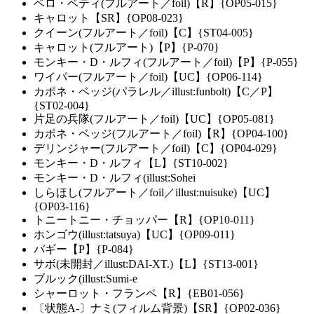
ベロ・ベティ(フルアート／foil)【R】{OP05-015}
キャロット【SR】{OP08-023}
クイーン(フルアート／foil)【C】{ST04-005}
キャロット(フルアート)【P】{P-070}
モンキー・D・ルフィ(フルアート／foil)【P】{P-055}
ワイパー(フルアート／foil)【UC】{OP06-114}
カポネ・ベッジ(パラレル／illust:funbolt)【C／P】
{ST02-004}
片足の兵隊(フルアート／foil)【UC】{OP05-081}
カポネ・ベッジ(フルアート／foil)【R】{OP04-100}
デリンジャー(フルアート／foil)【C】{OP04-029}
モンキー・D・ルフィ【L】{ST10-002}
モンキー・D・ルフィ(illust:Sohei
しらほし(フルアート／foil／illust:nuisuke)【UC】
{OP03-116}
トニートニー・チョッパー【R】{OP10-011}
ホンゴウ(illust:tatsuya)【UC】{OP09-011}
バギー【P】{P-084}
サボ(未開封／illust:DAI-XT.)【L】{ST13-001}
ブルック(illust:Sumi-e
シャーロット・フランペ【R】{EB01-056}
〔状態A-〕ナミ(フィルム背景)【SR】{OP02-036}