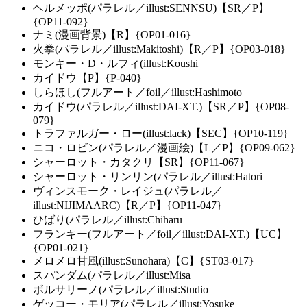
ヘルメッポ(パラレル／illust:SENNSU)【SR／P】
{OP11-092}
ナミ(漫画背景)【R】{OP01-016}
火拳(パラレル／illust:Makitoshi)【R／P】{OP03-018}
モンキー・D・ルフィ(illust:Koushi
カイドウ【P】{P-040}
しらほし(フルアート／foil／illust:Hashimoto
カイドウ(パラレル／illust:DAI-XT.)【SR／P】{OP08-
079}
トラファルガー・ロー(illust:lack)【SEC】{OP10-119}
ニコ・ロビン(パラレル／漫画絵)【L／P】{OP09-062}
シャーロット・カタクリ【SR】{OP11-067}
シャーロット・リンリン(パラレル／illust:Hatori
ヴィンスモーク・レイジュ(パラレル／
illust:NIJIMAARC)【R／P】{OP11-047}
ひばり(パラレル／illust:Chiharu
フランキー(フルアート／foil／illust:DAI-XT.)【UC】
{OP01-021}
メロメロ甘風(illust:Sunohara)【C】{ST03-017}
スパンダム(パラレル／illust:Misa
ボルサリーノ(パラレル／illust:Studio
ゲッコー・モリア(パラレル／illust:Yosuke