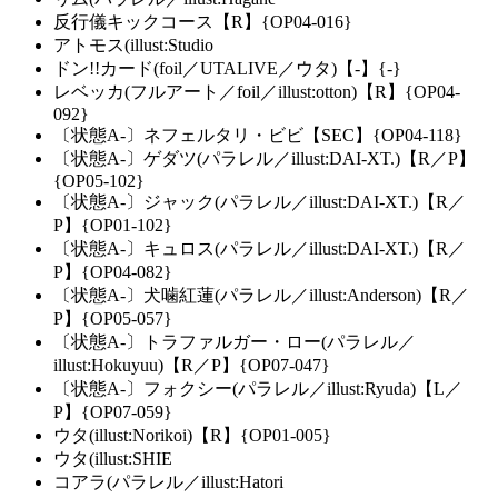
反行儀キックコース【R】{OP04-016}
アトモス(illust:Studio
ドン!!カード(foil／UTALIVE／ウタ)【-】{-}
レベッカ(フルアート／foil／illust:otton)【R】{OP04-
092}
〔状態A-〕ネフェルタリ・ビビ【SEC】{OP04-118}
〔状態A-〕ゲダツ(パラレル／illust:DAI-XT.)【R／P】
{OP05-102}
〔状態A-〕ジャック(パラレル／illust:DAI-XT.)【R／
P】{OP01-102}
〔状態A-〕キュロス(パラレル／illust:DAI-XT.)【R／
P】{OP04-082}
〔状態A-〕犬噛紅蓮(パラレル／illust:Anderson)【R／
P】{OP05-057}
〔状態A-〕トラファルガー・ロー(パラレル／
illust:Hokuyuu)【R／P】{OP07-047}
〔状態A-〕フォクシー(パラレル／illust:Ryuda)【L／
P】{OP07-059}
ウタ(illust:Norikoi)【R】{OP01-005}
ウタ(illust:SHIE
コアラ(パラレル／illust:Hatori