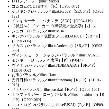
ロロノア・ゾロ(illust:Midori
ゴムゴムのJET銃乱打【R】{OP03-072}
そげキング(パラレル／illust:Ryuda)【SEC／P】{OP03-
122}
ドンキホーテ・ロシナンテ【SEC】{OP04-119}
〔状態A-〕ドン!!カード(黒背景／金文字)【-】{-}
シュガー(パラレル／illust:Misa
キング(パラレル／仮面無／illust:DAI-XT.)【SR／P】
{OP01-096}
サカズキ(パラレル／illust:Anderson)【SR／P】{OP02-
099}
ヴィンスモーク・ジャッジ(パラレル／illust:ASAKI
モンキー・D・ルフィ(実写)【P】{P-047}
ヴィオラ(パラレル／illust:NIJIMAARC)【SR／P】
{EB01-052}
お玉(パラレル／illust:Haru
光月日和(パラレル／illust:Sunohara)【R／P】{EB01-
013}
サトリ(パラレル／illust:tasaka)【R／P】{OP05-105}
トラファルガー・ロー(パラレル／illust:mushimaro)【R
／P】{OP09-069}
ニコ・ロビン(パラレル／illust:BISAI)【R／P】{OP09-