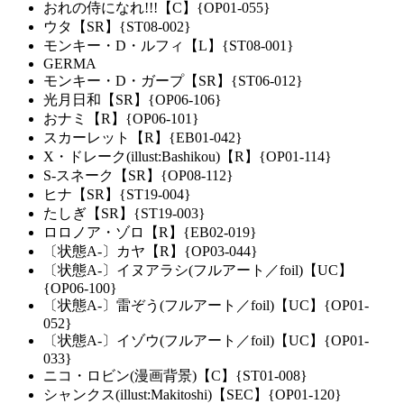
おれの侍になれ!!!【C】{OP01-055}
ウタ【SR】{ST08-002}
モンキー・D・ルフィ【L】{ST08-001}
GERMA
モンキー・D・ガープ【SR】{ST06-012}
光月日和【SR】{OP06-106}
おナミ【R】{OP06-101}
スカーレット【R】{EB01-042}
X・ドレーク(illust:Bashikou)【R】{OP01-114}
S-スネーク【SR】{OP08-112}
ヒナ【SR】{ST19-004}
たしぎ【SR】{ST19-003}
ロロノア・ゾロ【R】{EB02-019}
〔状態A-〕カヤ【R】{OP03-044}
〔状態A-〕イヌアラシ(フルアート／foil)【UC】
{OP06-100}
〔状態A-〕雷ぞう(フルアート／foil)【UC】{OP01-
052}
〔状態A-〕イゾウ(フルアート／foil)【UC】{OP01-
033}
ニコ・ロビン(漫画背景)【C】{ST01-008}
シャンクス(illust:Makitoshi)【SEC】{OP01-120}