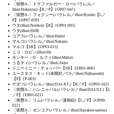
〔状態A-〕トラファルガー・ロー(パラレル／
illust:Hokuyuu)【R／P】{OP07-047}
〔状態A-〕フォクシー(パラレル／illust:Ryuda)【L／
P】{OP07-059}
ウタ(illust:Norikoi)【R】{OP01-005}
ウタ(illust:SHIE
コアラ(パラレル／illust:Hatori
マルコ(パラレル／illust:Nakano
マルコ【SR】{OP03-013}
ニコ・ロビン(illust:He
モンキー・D・ルフィ(illust:Midori
うるティ(パラレル／illust:Akira
トニートニー・チョッパー【SR】{EB01-006}
ユースタス・キッド(未開封／CS／illust:Nijihayashi)
【P】{P-003}
ゲダツ(パラレル／illust:DAI-XT.)【R／P】{OP05-102}
〔状態A-〕ハンニャバル(パラレル／illust:DAI-XT.)【L
／P】{EB01-021}
〔状態A-〕リム(パラレル／漫画絵)【L／P】{OP09-
022}
〔状態A-〕センゴク(パラレル／illust:Hayaken-sarena)