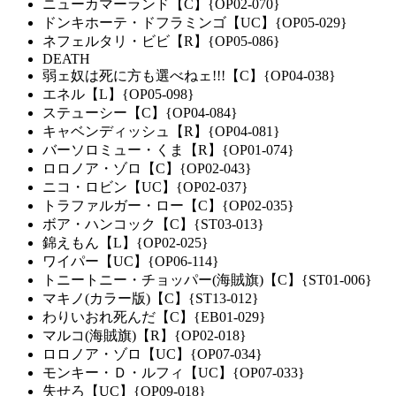
ニューカマーランド【C】{OP02-070}
ドンキホーテ・ドフラミンゴ【UC】{OP05-029}
ネフェルタリ・ビビ【R】{OP05-086}
DEATH
弱ェ奴は死に方も選べねェ!!!【C】{OP04-038}
エネル【L】{OP05-098}
ステューシー【C】{OP04-084}
キャベンディッシュ【R】{OP04-081}
バーソロミュー・くま【R】{OP01-074}
ロロノア・ゾロ【C】{OP02-043}
ニコ・ロビン【UC】{OP02-037}
トラファルガー・ロー【C】{OP02-035}
ボア・ハンコック【C】{ST03-013}
錦えもん【L】{OP02-025}
ワイパー【UC】{OP06-114}
トニートニー・チョッパー(海賊旗)【C】{ST01-006}
マキノ(カラー版)【C】{ST13-012}
わりいおれ死んだ【C】{EB01-029}
マルコ(海賊旗)【R】{OP02-018}
ロロノア・ゾロ【UC】{OP07-034}
モンキー・Ｄ・ルフィ【UC】{OP07-033}
失せろ【UC】{OP09-018}