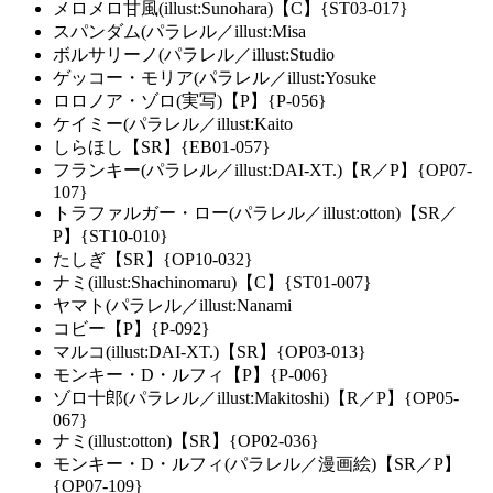
メロメロ甘風(illust:Sunohara)【C】{ST03-017}
スパンダム(パラレル／illust:Misa
ボルサリーノ(パラレル／illust:Studio
ゲッコー・モリア(パラレル／illust:Yosuke
ロロノア・ゾロ(実写)【P】{P-056}
ケイミー(パラレル／illust:Kaito
しらほし【SR】{EB01-057}
フランキー(パラレル／illust:DAI-XT.)【R／P】{OP07-
107}
トラファルガー・ロー(パラレル／illust:otton)【SR／
P】{ST10-010}
たしぎ【SR】{OP10-032}
ナミ(illust:Shachinomaru)【C】{ST01-007}
ヤマト(パラレル／illust:Nanami
コビー【P】{P-092}
マルコ(illust:DAI-XT.)【SR】{OP03-013}
モンキー・D・ルフィ【P】{P-006}
ゾロ十郎(パラレル／illust:Makitoshi)【R／P】{OP05-
067}
ナミ(illust:otton)【SR】{OP02-036}
モンキー・D・ルフィ(パラレル／漫画絵)【SR／P】
{OP07-109}