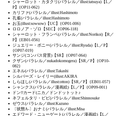
シャーロット・カタクリ(パラレル／illust:tatsuya)【L／
P】{OP11-062}
カリファ(パラレル／illust:Hashimoto
孔雀(パラレル／illust:Hashimoto
お玉(illust:sowsow)【UC】{OP01-006}
ロロノア・ゾロ【SEC】{OP06-118}
シャーロット・フランペ(パラレル／illust:Norikoi)【R／
P】{EB01-056}
ジュエリー・ボニー(パラレル／illust:Ryuda)【L／P】
{OP07-019}
サンジ(コンパス背景)【SR】{OP07-064}
クザン(パラレル／nukadokomogera)【SR／P】{OP10-
082}
エネル(パラレル／illust:Takashi
シルバーズ・レイリー(illust:AKIRA
しらほし(パラレル／illust:otton)【SR／P】{EB01-057}
シャンクス(パラレル／漫画絵)【L／P】{OP09-001}
ドン!!カード(ニカ／ドンドットット♪
ネフェルタリ・ビビ(パラレル／illust:Shinnosuke
ゼウス(パラレル／illust:Kazuno
〔状態A-〕おナミ(パラレル／illust:Misa
エドワード・ニューゲート(パラレル／漫画絵)【L／