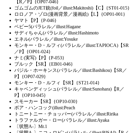
【R／P】{OP07-046}
ゴムゴムのJET銃(foil／illust:Makitoshi)【C】{ST01-015}
ロロノア・ゾロ(漫画背景／漫画絵)【L】{OP01-001}
ヤマト【P】{P-046}
ベビー5(パラレル／illust:Hagane
サディちゃん(パラレル／illust:Hashimoto
エネル(パラレル／illust:Yosuke
モンキー・D・ルフィ(パラレル／illust:TAPIOCA)【SR
／P】{OP01-024}
ナミ(実写)【P】{P-053}
ブルック【SR】{EB01-046}
バジル・ホーキンス(パラレル／illust:Bashikou)【SR／
P】{OP07-029}
モンキー・D・ルフィ【SR】{ST21-014}
キャベンディッシュ(パラレル／illust:Sunohara)【R／
P】{OP10-045}
スモーカー【SR】{OP10-030}
ボア・ハンコック(illust:Peach
トニートニー・チョッパー(パラレル／illust:Ririka
トラファルガー・ロー(パラレル／illust:Ayaka
〔状態A-〕Mr.1
〔状態A-〕ニコ・ロビン(パラレル／illust:BISAI)【R／