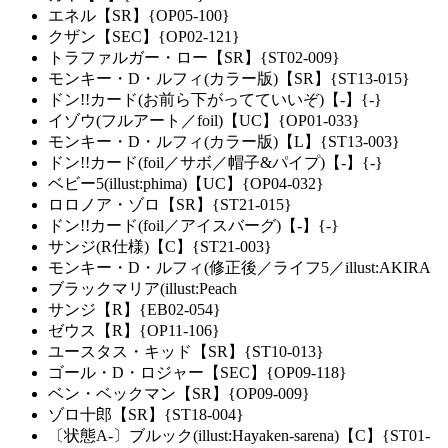
エネル【SR】{OP05-100}
クザン【SEC】{OP02-121}
トラファルガー・ロー【SR】{ST02-009}
モンキー・D・ルフィ(カラー版)【SR】{ST13-015}
ドン!!カード(お前ら下がってていいぞ)【-】{-}
イゾウ(フルアート／foil)【UC】{OP01-033}
モンキー・D・ルフィ(カラー版)【L】{ST13-003}
ドン!!カード(foil／サボ／帽子&パイプ)【-】{-}
ベビー5(illust:phima)【UC】{OP04-032}
ロロノア・ゾロ【SR】{ST21-015}
ドン!!カード(foil／アイスバーグ)【-】{-}
サンジ(R仕様)【C】{ST21-003}
モンキー・D・ルフィ(修正後／ライフ5／illust:AKIRA
ブラックマリア(illust:Peach
サンジ【R】{EB02-054}
ゼウス【R】{OP11-106}
ユースタス・キッド【SR】{ST10-013}
ゴール・D・ロジャー【SEC】{OP09-118}
ベン・ベックマン【SR】{OP09-009}
ゾロ十郎【SR】{ST18-004}
〔状態A-〕ブルック(illust:Hayaken-sarena)【C】{ST01-