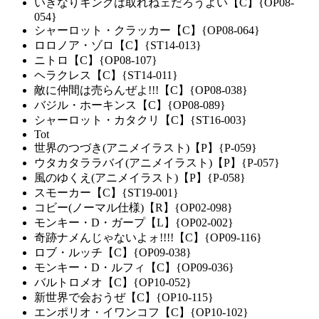
いきなりキングは取れねェだろうよい【C】{OP08-
054}
シャーロット・クラッカー【C】{OP08-064}
ロロノア・ゾロ【C】{ST14-013}
ニトロ【C】{OP08-107}
ヘラクレス【C】{ST14-011}
敵に仲間は売らんぜよ!!!【C】{OP08-038}
バジル・ホーキンス【C】{OP08-089}
シャーロット・カタクリ【C】{ST16-003}
Tot
世界のつづき(アニメイラスト)【P】{P-059}
ウタカタララバイ(アニメイラスト)【P】{P-057}
風のゆくえ(アニメイラスト)【P】{P-058}
スモーカー【C】{ST19-001}
コビー(ノーマル仕様)【R】{OP02-098}
モンキー・D・ガープ【L】{OP02-002}
奇跡ナメんじゃないよォ!!!!【C】{OP09-116}
ロブ・ルッチ【C】{OP09-038}
モンキー・D・ルフィ【C】{OP09-036}
バルトロメオ【C】{OP10-052}
新世界で会おうぜ【C】{OP10-115}
エンポリオ・イワンコフ【C】{OP10-102}