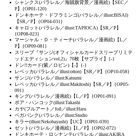
シャンクス(パラレル／海賊旗背景／漫画絵)【SEC／
P】{OP01-120}
ドンキホーテ・ドフラミンゴ(パラレル／illust:BISAI)
【SR／P】{OP04-031}
キャロット(パラレル／illust:TAPIOCA)【SR／P】
{OP08-023}
マーシャル・Ｄ・ティーチ(パラレル／漫画絵)【L／
P】{OP09-081}
スリーブ『サンジ(オフィシャルカードスリーブリミテ
ッドエディションvol.2)』70枚【サプライ】{-}
ドン!!カード(紫／ロビン)【-】{-}
レベッカ(パラレル／illust:otton)【SR／P】{OP10-058}
サンジ(パラレル／illust:Katsumi
レベッカ(パラレル／illust:Makitoshi)【SR／P】{OP05-
091}
キング(パラレル／漫画絵)【L／P】{OP01-091}
ボア・ハンコック(illust:Takashi
カヤ(フルアート／foil／illust:Haru
ベガパンク(パラレル／illust:Studio
キラー(illust:Nekobayashi)【UC】{OP01-039}
ゼット(パラレル／漫画絵)【L／P】{OP02-072}
ドンキホーテ・ロシナンテ(パラレル／illust:AKIRA