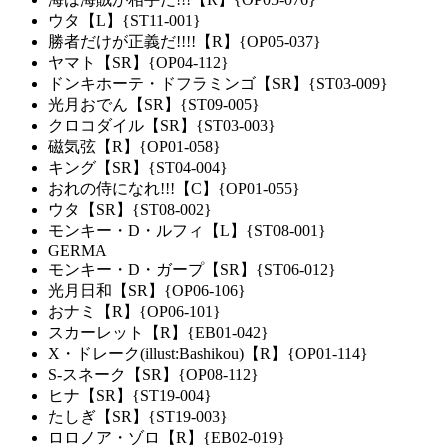
ウタ【L】{ST11-001}
勝者だけが正義だ!!!!【R】{OP05-037}
ヤマト【SR】{OP04-112}
ドンキホーテ・ドフラミンゴ【SR】{ST03-009}
光月おでん【SR】{ST09-005}
クロコダイル【SR】{ST03-003}
磁気弦【R】{OP01-058}
キング【SR】{ST04-004}
おれの侍になれ!!!【C】{OP01-055}
ウタ【SR】{ST08-002}
モンキー・D・ルフィ【L】{ST08-001}
GERMA
モンキー・D・ガープ【SR】{ST06-012}
光月日和【SR】{OP06-106}
おナミ【R】{OP06-101}
スカーレット【R】{EB01-042}
X・ドレーク(illust:Bashikou)【R】{OP01-114}
S-スネーク【SR】{OP08-112}
ヒナ【SR】{ST19-004}
たしぎ【SR】{ST19-003}
ロロノア・ゾロ【R】{EB02-019}