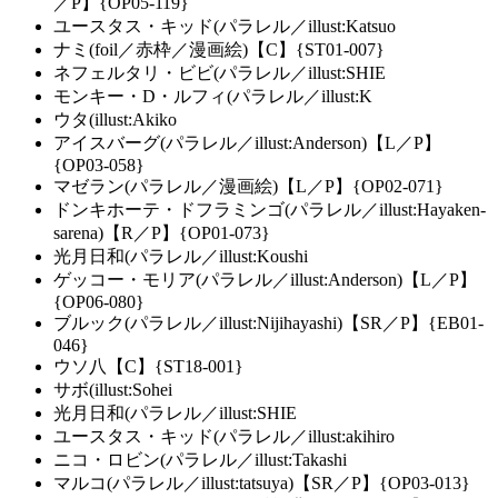
／P】{OP05-119}
ユースタス・キッド(パラレル／illust:Katsuo
ナミ(foil／赤枠／漫画絵)【C】{ST01-007}
ネフェルタリ・ビビ(パラレル／illust:SHIE
モンキー・D・ルフィ(パラレル／illust:K
ウタ(illust:Akiko
アイスバーグ(パラレル／illust:Anderson)【L／P】
{OP03-058}
マゼラン(パラレル／漫画絵)【L／P】{OP02-071}
ドンキホーテ・ドフラミンゴ(パラレル／illust:Hayaken-
sarena)【R／P】{OP01-073}
光月日和(パラレル／illust:Koushi
ゲッコー・モリア(パラレル／illust:Anderson)【L／P】
{OP06-080}
ブルック(パラレル／illust:Nijihayashi)【SR／P】{EB01-
046}
ウソ八【C】{ST18-001}
サボ(illust:Sohei
光月日和(パラレル／illust:SHIE
ユースタス・キッド(パラレル／illust:akihiro
ニコ・ロビン(パラレル／illust:Takashi
マルコ(パラレル／illust:tatsuya)【SR／P】{OP03-013}