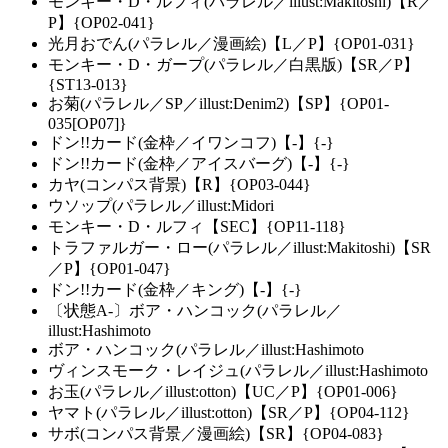
モンキー・D・ルフィ(パラレル／illust:Makitoshi)【R／
P】{OP02-041}
光月おでん(パラレル／漫画絵)【L／P】{OP01-031}
モンキー・D・ガープ(パラレル／白黒版)【SR／P】
{ST13-013}
お菊(パラレル／SP／illust:Denim2)【SP】{OP01-
035[OP07]}
ドン!!カード(金枠／イワンコフ)【-】{-}
ドン!!カード(金枠／アイスバーグ)【-】{-}
カヤ(コンパス背景)【R】{OP03-044}
ウソップ(パラレル／illust:Midori
モンキー・D・ルフィ【SEC】{OP11-118}
トラファルガー・ロー(パラレル／illust:Makitoshi)【SR
／P】{OP01-047}
ドン!!カード(金枠／キング)【-】{-}
〔状態A-〕ボア・ハンコック(パラレル／
illust:Hashimoto
ボア・ハンコック(パラレル／illust:Hashimoto
ヴィンスモーク・レイジュ(パラレル／illust:Hashimoto
お玉(パラレル／illust:otton)【UC／P】{OP01-006}
ヤマト(パラレル／illust:otton)【SR／P】{OP04-112}
サボ(コンパス背景／漫画絵)【SR】{OP04-083}