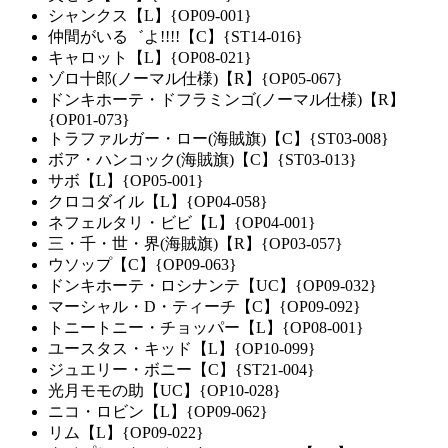
シャンクス【L】{OP09-001}
仲間がいる゛よ!!!!【C】{ST14-016}
キャロット【L】{OP08-021}
ゾロ十郎(ノーマル仕様)【R】{OP05-067}
ドンキホーテ・ドフラミンゴ(ノーマル仕様)【R】
{OP01-073}
トラファルガー・ロー(海賊旗)【C】{ST03-008}
ボア・ハンコック(海賊旗)【C】{ST03-013}
サボ【L】{OP05-001}
クロコダイル【L】{OP04-058}
ネフェルタリ・ビビ【L】{OP04-001}
三・千・世・界(海賊旗)【R】{OP03-057}
ウソップ【C】{OP09-063}
ドンキホーテ・ロシナンテ【UC】{OP09-032}
マーシャル・D・ティーチ【C】{OP09-092}
トニートニー・チョッパー【L】{OP08-001}
ユースタス・キッド【L】{OP10-099}
ジュエリー・ボニー【C】{ST21-004}
光月モモの助【UC】{OP10-028}
ニコ・ロビン【L】{OP09-062}
リム【L】{OP09-022}