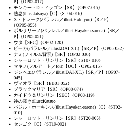
P】{OP02-017}
モンキー・D・ドラゴン【SR】{OP07-015}
熱息(illust:tatsuya)【C】{ST04-016}
X・ドレーク(パラレル／illust:Hokuyuu)【R／P】
{OP05-055}
ボルサリーノ(パラレル／illust:Hayaken-sarena)【SR／
P】{OP05-051}
ウタ【SEC】{OP02-120}
ピーカ(パラレル／illust:DAI-XT.)【SR／P】{OP05-032}
ナミ(フィルム背景)【SR】{OP02-036}
シャーロット・リンリン【SR】{ST07-010}
マキノ(フルアート／foil)【UC】{OP02-015}
ジンベエ(パラレル／illust:DAI-XT.)【SR／P】{OP07-
045}
ヴィオラ【SR】{EB01-052}
ブラックマリア【SR】{OP08-074}
カイドウ＆リンリン【SEC】{OP08-119}
神の裁き(illust:Katsuo
バジル・ホーキンス(illust:Hayaken-sarena)【C】{ST02-
010}
シャーロット・リンリン【SR】{ST20-005}
センゴク【C】{ST19-002}