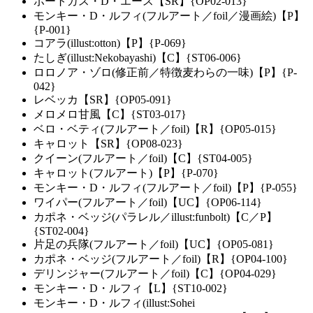
ポートガス・D・エース【SR】{OP02-013}
モンキー・D・ルフィ(フルアート／foil／漫画絵)【P】
{P-001}
コアラ(illust:otton)【P】{P-069}
たしぎ(illust:Nekobayashi)【C】{ST06-006}
ロロノア・ゾロ(修正前／特徴麦わらの一味)【P】{P-
042}
レベッカ【SR】{OP05-091}
メロメロ甘風【C】{ST03-017}
ベロ・ベティ(フルアート／foil)【R】{OP05-015}
キャロット【SR】{OP08-023}
クイーン(フルアート／foil)【C】{ST04-005}
キャロット(フルアート)【P】{P-070}
モンキー・D・ルフィ(フルアート／foil)【P】{P-055}
ワイパー(フルアート／foil)【UC】{OP06-114}
カポネ・ベッジ(パラレル／illust:funbolt)【C／P】
{ST02-004}
片足の兵隊(フルアート／foil)【UC】{OP05-081}
カポネ・ベッジ(フルアート／foil)【R】{OP04-100}
デリンジャー(フルアート／foil)【C】{OP04-029}
モンキー・D・ルフィ【L】{ST10-002}
モンキー・D・ルフィ(illust:Sohei