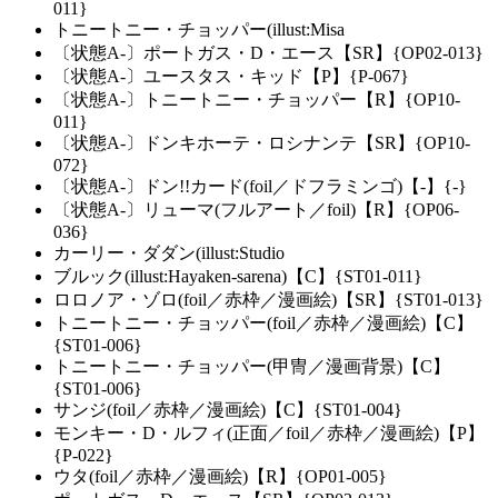
011}
トニートニー・チョッパー(illust:Misa
〔状態A-〕ポートガス・D・エース【SR】{OP02-013}
〔状態A-〕ユースタス・キッド【P】{P-067}
〔状態A-〕トニートニー・チョッパー【R】{OP10-
011}
〔状態A-〕ドンキホーテ・ロシナンテ【SR】{OP10-
072}
〔状態A-〕ドン!!カード(foil／ドフラミンゴ)【-】{-}
〔状態A-〕リューマ(フルアート／foil)【R】{OP06-
036}
カーリー・ダダン(illust:Studio
ブルック(illust:Hayaken-sarena)【C】{ST01-011}
ロロノア・ゾロ(foil／赤枠／漫画絵)【SR】{ST01-013}
トニートニー・チョッパー(foil／赤枠／漫画絵)【C】
{ST01-006}
トニートニー・チョッパー(甲冑／漫画背景)【C】
{ST01-006}
サンジ(foil／赤枠／漫画絵)【C】{ST01-004}
モンキー・D・ルフィ(正面／foil／赤枠／漫画絵)【P】
{P-022}
ウタ(foil／赤枠／漫画絵)【R】{OP01-005}