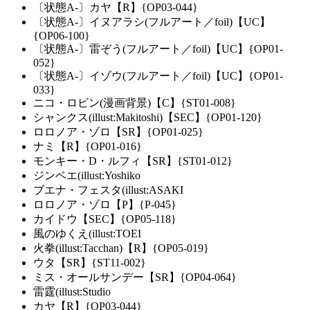
〔状態A-〕カヤ【R】{OP03-044}
〔状態A-〕イヌアラシ(フルアート／foil)【UC】
{OP06-100}
〔状態A-〕雷ぞう(フルアート／foil)【UC】{OP01-
052}
〔状態A-〕イゾウ(フルアート／foil)【UC】{OP01-
033}
ニコ・ロビン(漫画背景)【C】{ST01-008}
シャンクス(illust:Makitoshi)【SEC】{OP01-120}
ロロノア・ゾロ【SR】{OP01-025}
ナミ【R】{OP01-016}
モンキー・D・ルフィ【SR】{ST01-012}
ジンベエ(illust:Yoshiko
ブエナ・フェスタ(illust:ASAKI
ロロノア・ゾロ【P】{P-045}
カイドウ【SEC】{OP05-118}
風のゆくえ(illust:TOEI
火拳(illust:Tacchan)【R】{OP05-019}
ウタ【SR】{ST11-002}
ミス・オールサンデー【SR】{OP04-064}
雷霆(illust:Studio
カヤ【R】{OP03-044}