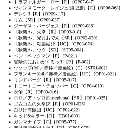
トラファルガー・ロー【R】{OP07-047}
ヴィンスモーク・レイジュ(海賊旗)【C】{OP06-068}
デレシ!!【R】{OP09-117}
リム【SR】{OP09-037}
ジーザス・バージェス【R】{OP09-086}
〔状態A-〕火拳【R】{OP03-018}
〔状態A-〕光月おでん【SR】{OP02-030}
〔状態A-〕独楽結び【UC】{OP03-074}
〔状態A-〕ウタ【SR】{ST05-004}
ベン・ベックマン【P】{P-021}
冒険のにおいがするっ!!!【P】{P-002}
ウソップ(foil／赤枠／漫画絵)【C】{ST01-002}
フランキー(foil／赤枠／漫画絵)【UC】{OP01-021}
リンドバーグ【R】{OP05-017}
トニートニー・チョッパー【C】{OP04-010}
炎帝【R】{OP03-016}
ロロノア・ゾロ(illust:phima)【SR】{OP01-025}
ゴムゴムの火拳銃【R】{OP01-026}
白ひげ海賊団【UC】{OP02-022}
キッド&キラー【R】{EB01-003}
ガンマナイフ【C】{OP05-077}
海は海賊が相手だ!!!【R】{OP05-076}