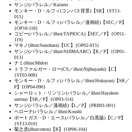
サンジ(パラレル／Kazuno
モンキー・D・ルフィ(コンパス背景)【SR】{ST13-
015}
モンキー・D・ルフィ(パラレル／漫画絵)【SEC／P】
{OP10-118}
コビー(パラレル／illust:TAPIOCA)【SEC／P】{OP11-
119}
マキノ(illust:Sunohara)【UC】{OP02-015}
サンジ(パラレル／illust:NIJIMAARC)【R／P】{OP01-
013}
ナミ(illust:Midori
トラファルガー・ロー(CS／illust:Nijihayashi)【C】
{ST03-008}
モンキー・D・ルフィ(パラレル／illust:Hokuyuu)【SR／
P】{OP04-090}
シャーロット・リンリン(パラレル／illust:Hayaken-
sarena)【SR／P】{OP03-114}
サンジ(パラレル／漫画絵)【L／P】{PRB01-001}
ペローナ(パラレル／illust:Koushi
ポートガス・D・エース(パラレル／白黒版)【C／P】
{ST13-010}
菊之丞(illust:otton)【R】{OP06-104}