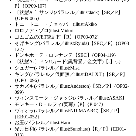
P】{OP09-107}
〔状態A-〕サンジ(パラレル／illust:lack)【SR／P】
{OP09-065}
トニートニー・チョッパー(illust:Akiko
ロロノア・ゾロ(illust:Midori
ゴムゴムのJET銃乱打【R】{OP03-072}
そげキング(パラレル／illust:Ryuda)【SEC／P】{OP03-
122}
ドンキホーテ・ロシナンテ【SEC】{OP04-119}
〔状態A-〕ドン!!カード(黒背景／金文字)【-】{-}
シュガー(パラレル／illust:Misa
キング(パラレル／仮面無／illust:DAI-XT.)【SR／P】
{OP01-096}
サカズキ(パラレル／illust:Anderson)【SR／P】{OP02-
099}
ヴィンスモーク・ジャッジ(パラレル／illust:ASAKI
モンキー・D・ルフィ(実写)【P】{P-047}
ヴィオラ(パラレル／illust:NIJIMAARC)【SR／P】
{EB01-052}
お玉(パラレル／illust:Haru
光月日和(パラレル／illust:Sunohara)【R／P】{EB01-
013}