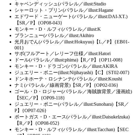
キャベンディッシュ(パラレル／illust:Studio
シャーロット・プリン(パラレル／illust:Hagane
エドワード・ニューゲート(パラレル／illust:DAI-XT.)
【SR／P】{OP08-043}
モンキー・D・ルフィ(パラレル／illust:K
ブランニュー(パラレル／illust:Akihiro
光月おでん(パラレル／illust:Hokuyuu)【L／P】{EB01-
001}
サボ(フルアート／レリーフ仕様／illust:Hatori
ドール(パラレル／illust:phima)【R／P】{OP11-008}
モンキー・D・ドラゴン(パラレル／illust:AKIRA
ジュエリー・ボニー(illust:Nijihayashi)【C】{ST02-007}
ドンキホーテ・ロシナンテ(パラレル／illust:Koushi
ナミ(パラレル／線画背景)【SR／P】{OP02-036}
ゴール・D・ロジャー(パラレル／海賊旗背景／漫画絵)
【SEC／P】{OP09-118}
ジュエリー・ボニー(パラレル／illust:Sunohara)【SR／
P】{OP07-026}
ポートガス・D・エース(パラレル／illust:Daisukelzuka)
【R／P】{OP08-052}
モンキー・D・ルフィ(パラレル／illust:Tacchan)【SEC