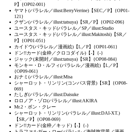
P】{OP02-001}
ヤマト(パラレル／illust:BerryVerrine)【SEC／P】{OP01-
121}
クザン(パラレル／illust:tatsuya)【SR／P】{OP02-096}
ユースタス・キッド(パラレル／SP／illust:Studio
ユースタス・キッド(パラレル／illust:Makitoshi)【SR／
P】{OP01-051}
カイドウ(パラレル／漫画絵)【L／P】{OP01-061}
ドン!!カード(金枠／クロコダイル)【-】{-}
ジャック(未開封／illust:tatsuya)【SR】{OP08-084}
モンキー・D・ルフィ(パラレル／漫画絵)【L／P】
{OP09-061}
おナミ(パラレル／illust:Misa
シャーロット・リンリン(コンパス背景)【SR】{OP08-
069}
たしぎ(パラレル／illust:Daisuke
ロロノア・ゾロ(パラレル／illust:AKIRA
Mr.2・ボン・クレー
シャーロット・リンリン(パラレル／illust:DAI-XT.)
【SR／P】{OP08-069}
ドン!!カード(金枠／キッド)【-】{-}
トラファルガー・ロー(パラレル／海賊旗背景／漫画