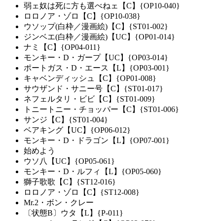
弱ェ奴は死に方も選べねェ【C】{OP10-040}
ロロノア・ゾロ【C】{OP10-038}
ウソップ(白枠／漫画絵)【C】{ST01-002}
ジンベエ(白枠／漫画絵)【UC】{OP01-014}
ナミ【C】{OP04-011}
モンキー・D・ガープ【UC】{OP03-014}
ポートガス・D・エース【L】{OP03-001}
キャベンディッシュ【C】{OP01-008}
サウザンド・サニー号【C】{ST01-017}
ネフェルタリ・ビビ【C】{ST01-009}
トニートニー・チョッパー【C】{ST01-006}
サンジ【C】{ST01-004}
ベアキング【UC】{OP06-012}
モンキー・D・ドラゴン【L】{OP07-001}
始めよう
ウソ八【UC】{OP05-061}
モンキー・D・ルフィ【L】{OP05-060}
獅子歌歌【C】{ST12-016}
ロロノア・ゾロ【C】{ST12-008}
Mr.2・ボン・クレー
〔状態B〕ウタ【L】{P-011}