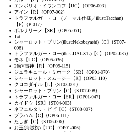
エンポリオ・イワンコフ【UC】{OP06-003}
アイン【R】{OP07-002}
トラファルガー・ロー(ノーマル仕様／illust:Tacchan)
【P】{P-017}
ボルサリーノ【SR】{OP05-051}
Tot
シャーロット・プリン(illust:Nekobayashi)【C】{ST07-
008}
トラファルガー・ロー(illust:DAI-XT.)【C】{OP02-035}
モネ【UC】{OP05-036}
2億V雷神【R】{OP05-115}
ジュラキュール・ミホーク【SR】{OP01-070}
シャーロット・スムージー【R】{OP03-110}
クロコダイル【L】{ST03-001}
シャーロット・プリン【C】{ST07-008}
トラファルガー・ロー【SR】{OP01-047}
カイドウ【SR】{ST04-003}
ネフェルタリ・ビビ【C】{ST08-007}
ブラハム【C】{OP06-111}
たしぎ【C】{ST06-006}
お玉(海賊旗)【UC】{OP01-006}