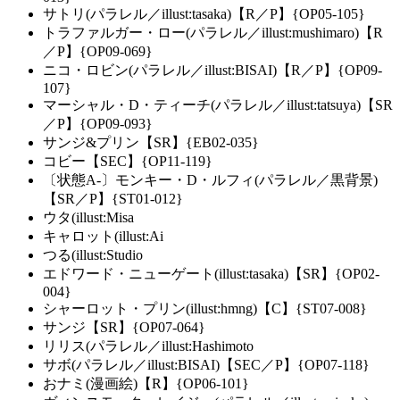
サトリ(パラレル／illust:tasaka)【R／P】{OP05-105}
トラファルガー・ロー(パラレル／illust:mushimaro)【R
／P】{OP09-069}
ニコ・ロビン(パラレル／illust:BISAI)【R／P】{OP09-
107}
マーシャル・D・ティーチ(パラレル／illust:tatsuya)【SR
／P】{OP09-093}
サンジ&プリン【SR】{EB02-035}
コビー【SEC】{OP11-119}
〔状態A-〕モンキー・D・ルフィ(パラレル／黒背景)
【SR／P】{ST01-012}
ウタ(illust:Misa
キャロット(illust:Ai
つる(illust:Studio
エドワード・ニューゲート(illust:tasaka)【SR】{OP02-
004}
シャーロット・プリン(illust:hmng)【C】{ST07-008}
サンジ【SR】{OP07-064}
リリス(パラレル／illust:Hashimoto
サボ(パラレル／illust:BISAI)【SEC／P】{OP07-118}
おナミ(漫画絵)【R】{OP06-101}