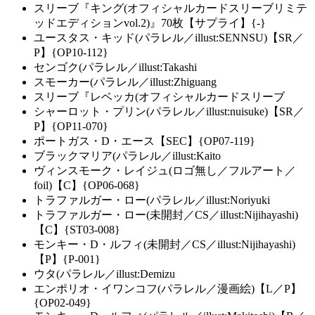
スリーブ『キング(オフィシャルカードスリーブリミテ
ッドエディションvol.2)』70枚【サプライ】{-}
ユースタス・キッド(パラレル／illust:SENNSU)【SR／
P】{OP10-112}
センゴク(パラレル／illust:Takashi
スモーカー(パラレル／illust:Zhiguang
スリーブ『レベッカ(オフィシャルカードスリーブ
シャーロット・プリン(パラレル／illust:nuisuke)【SR／
P】{OP11-070}
ポートガス・D・エース【SEC】{OP07-119}
ブラックマリア(パラレル／illust:Kaito
ヴィンスモーク・レイジュ(ロゴ無し／フルアート／
foil)【C】{OP06-068}
トラファルガー・ロー(パラレル／illust:Noriyuki
トラファルガー・ロー(未開封／CS／illust:Nijihayashi)
【C】{ST03-008}
モンキー・D・ルフィ(未開封／CS／illust:Nijihayashi)
【P】{P-001}
ウタ(パラレル／illust:Demizu
エンポリオ・イワンコフ(パラレル／漫画絵)【L／P】
{OP02-049}