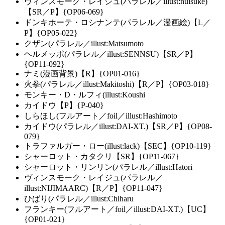
ヴィンスモーク・レイジュ(パラレル／illust:nuisuke)
【SR／P】{OP06-069}
ドンキホーテ・ロシナンテ(パラレル／漫画絵)【L／
P】{OP05-022}
クザン(パラレル／illust:Matsumoto
ヘルメッポ(パラレル／illust:SENNSU)【SR／P】
{OP11-092}
ナミ(漫画背景)【R】{OP01-016}
火拳(パラレル／illust:Makitoshi)【R／P】{OP03-018}
モンキー・D・ルフィ(illust:Koushi
カイドウ【P】{P-040}
しらほし(フルアート／foil／illust:Hashimoto
カイドウ(パラレル／illust:DAI-XT.)【SR／P】{OP08-
079}
トラファルガー・ロー(illust:lack)【SEC】{OP10-119}
シャーロット・カタクリ【SR】{OP11-067}
シャーロット・リンリン(パラレル／illust:Hatori
ヴィンスモーク・レイジュ(パラレル／
illust:NIJIMAARC)【R／P】{OP11-047}
ひばり(パラレル／illust:Chiharu
フランキー(フルアート／foil／illust:DAI-XT.)【UC】
{OP01-021}