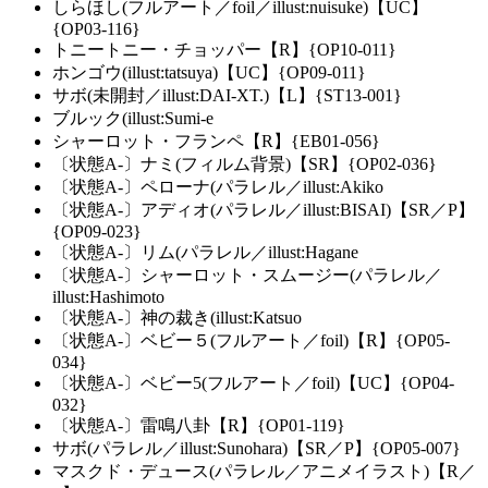
しらほし(フルアート／foil／illust:nuisuke)【UC】
{OP03-116}
トニートニー・チョッパー【R】{OP10-011}
ホンゴウ(illust:tatsuya)【UC】{OP09-011}
サボ(未開封／illust:DAI-XT.)【L】{ST13-001}
ブルック(illust:Sumi-e
シャーロット・フランペ【R】{EB01-056}
〔状態A-〕ナミ(フィルム背景)【SR】{OP02-036}
〔状態A-〕ペローナ(パラレル／illust:Akiko
〔状態A-〕アディオ(パラレル／illust:BISAI)【SR／P】
{OP09-023}
〔状態A-〕リム(パラレル／illust:Hagane
〔状態A-〕シャーロット・スムージー(パラレル／
illust:Hashimoto
〔状態A-〕神の裁き(illust:Katsuo
〔状態A-〕ベビー５(フルアート／foil)【R】{OP05-
034}
〔状態A-〕ベビー5(フルアート／foil)【UC】{OP04-
032}
〔状態A-〕雷鳴八卦【R】{OP01-119}
サボ(パラレル／illust:Sunohara)【SR／P】{OP05-007}
マスクド・デュース(パラレル／アニメイラスト)【R／