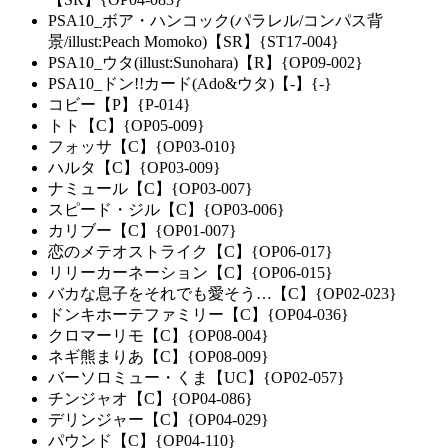
PSA10_ボア・ハンコック(パラレル/コンパス背
景/illust:Peach Momoko)【SR】{ST17-004}
PSA10_ウタ(illust:Sunohara)【R】{OP09-002}
PSA10_ドン!!カード(Ado&ウタ)【-】{-}
コビー【P】{P-014}
トト【C】{OP05-009}
フォッサ【C】{OP03-010}
ハルタ【C】{OP03-009}
ナミュール【C】{OP03-007}
スピード・ジル【C】{OP03-006}
カリブー【C】{OP01-007}
恋のメテオストライク【C】{OP06-017}
リリーカーネーション【C】{OP06-015}
バカな息子をそれでも愛そう…【C】{OP02-023}
ドンキホーテファミリー【C】{OP04-036}
クロマーリモ【C】{OP08-004}
ネギ熊まりあ【C】{OP08-009}
バーソロミュー・くま【UC】{OP02-057}
チンジャオ【C】{OP04-086}
デリンジャー【C】{OP04-029}
パウンド【C】{OP04-110}