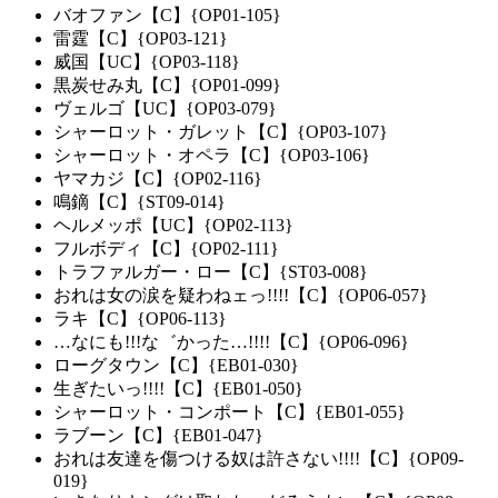
バオファン【C】{OP01-105}
雷霆【C】{OP03-121}
威国【UC】{OP03-118}
黒炭せみ丸【C】{OP01-099}
ヴェルゴ【UC】{OP03-079}
シャーロット・ガレット【C】{OP03-107}
シャーロット・オペラ【C】{OP03-106}
ヤマカジ【C】{OP02-116}
鳴鏑【C】{ST09-014}
ヘルメッポ【UC】{OP02-113}
フルボディ【C】{OP02-111}
トラファルガー・ロー【C】{ST03-008}
おれは女の涙を疑わねェっ!!!!【C】{OP06-057}
ラキ【C】{OP06-113}
…なにも!!!な゛かった…!!!!【C】{OP06-096}
ローグタウン【C】{EB01-030}
生ぎたいっ!!!!【C】{EB01-050}
シャーロット・コンポート【C】{EB01-055}
ラブーン【C】{EB01-047}
おれは友達を傷つける奴は許さない!!!!【C】{OP09-
019}