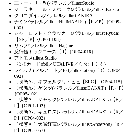
三・千・世・界(パラレル／illust:Studio
ジュラキュール・ミホーク(パラレル／illust:Katsuo
クロコダイル(パラレル／illust:AKIRA
ナミ(パラレル／illust:NIJIMAARC)【R／P】{OP09-
050}
シャーロット・クラッカー(パラレル／illust:Ryuda)
【SR／P】{OP03-108}
リム(パラレル／illust:Hagane
反行儀キックコース【R】{OP04-016}
アトモス(illust:Studio
ドン!!カード(foil／UTALIVE／ウタ)【-】{-}
レベッカ(フルアート／foil／illust:otton)【R】{OP04-
092}
〔状態A-〕ネフェルタリ・ビビ【SEC】{OP04-118}
〔状態A-〕ゲダツ(パラレル／illust:DAI-XT.)【R／P】
{OP05-102}
〔状態A-〕ジャック(パラレル／illust:DAI-XT.)【R／
P】{OP01-102}
〔状態A-〕キュロス(パラレル／illust:DAI-XT.)【R／
P】{OP04-082}
〔状態A-〕犬噛紅蓮(パラレル／illust:Anderson)【R／
P】{OP05-057}