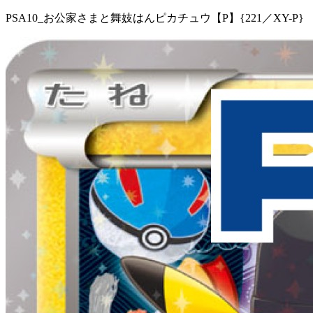
PSA10_お公家さまと舞妓はんピカチュウ【P】{221／XY-P}