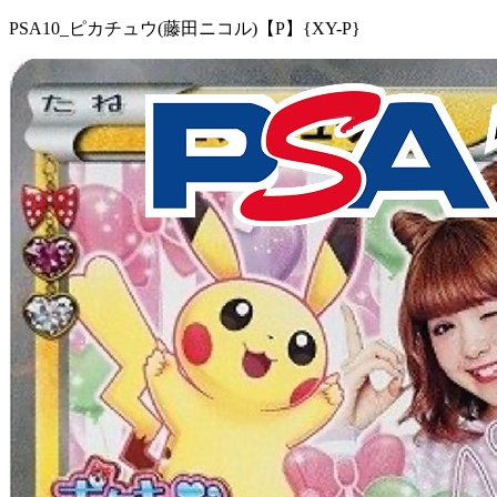
PSA10_ピカチュウ(藤田ニコル)【P】{XY-P}